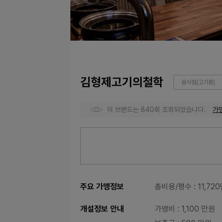
김형제고기의철학
음식점(고기류)
이 브랜드는 840회 조회되었습니다.
가
주요 가맹정보
총비용/평수
: 11,72
개설정보 안내
가맹비
: 1,100 만원