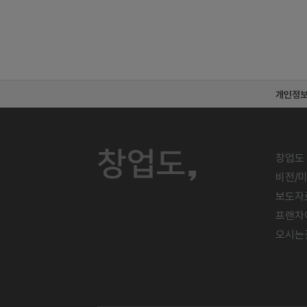
개인정
창업도
비전/
보도자
프랜차
오시는