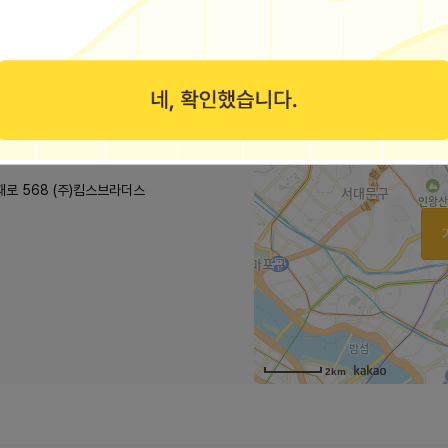
재로 568 (주)킴스브라더스
2km