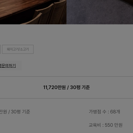
돼지고기/소고기
맹문의하기
11,720만원 / 30평 기준
0만원 / 30평 기준
가맹점 수
: 68개
교육비
: 550 만원