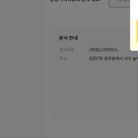
본사 안내
본사상호
(주)킴스브라더스
주소
62076 광주광역시 서구 눌