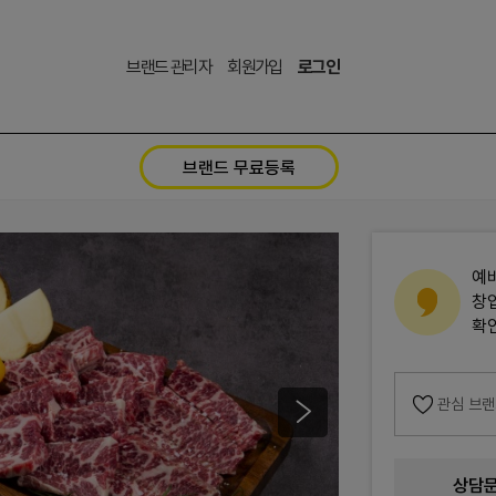
브랜드 관리자
회원가입
로그인
브랜드 무료등록
예
창
확
관심 브
상담