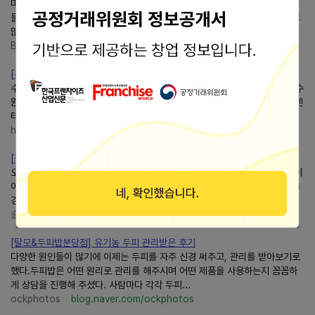
미사역두피스케일링부터 유기농팩까지 “두피밥하남점”두피케어 후기! 요즘
들어 머리를 감을 때마다 빠지는 머리카락이 신경 쓰이고 두피도 괜히 가렵고
많이 신경이 쓰이는 차라 케어를 받아봐야겠다...
BE :D GOOD!
blog.naver.com/atom17
[두피밥수원] 수원 남자 탈모관리 두피관리 전문샵 ㅣ 남자친구...
수원 탈모관리 / 두피관리 전문점두피밥에 다녀왔음다 이번에 다녀온두피밥수
원점은 두피 상태를 제대로 확인하면서 관리받기 좋았던 자연치유 두피관리센
터예용! 주소 경기 수원시 영통구 봉영로 1620 1층...
hey, jojo !
blog.naver.com/tyofg
[경기/하남]하남미사두피관리두피밥하남점에서 두피 스케일링...
오늘은 요즘 저도 궁금했던 두피 관리, 미사에 있는두피밥에서 체험하고 온 이
야기 가져왔어요 (이 포스팅은 업체로부터 체험 지원을 받아 작성되었습니다)
경기 하남시 미사강변동로 73, 3층 311호...
슬기로운 육아생활
blog.naver.com/dmsghd9676
[탈모&두피밥분당점] 유기농 두피 관리받은 후기
다양한 원인들이 많기에 이제는 두피를 자주 신경 써주고, 관리를 받아보기로
했다.두피밥은 어떤 원리로 관리를 해주시며 어떤 제품을 사용하는지 꼼꼼하
게 상담을 진행해 주셨다. 사람마다 각각 두피...
ockphotos
blog.naver.com/ockphotos