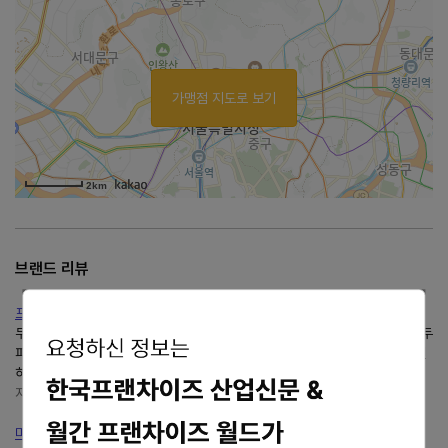
가맹점 지도로 보기
2km
브랜드 리뷰
프리미엄 탈모예방 여주두피관리두피밥
두피밥-두피 스케일링 드디어 관리가 시작됐어요. 가장 처음엔 빗질을 하고 두
피 스케일링이 시작됐어요. 엄청나게 큰 면봉으로 가로 세로로 구석구석 시원
하게 각질제거를 했어요. 그리고 헤어 괄사와...
지금여기오늘:)
blog.naver.com/0ghffhtjrl0
미사역두피스케일링부터 유기농팩까지 “두피밥하남점”두피...