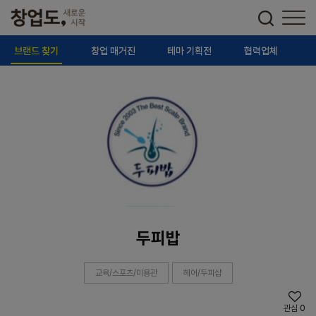
브랜드 찾기
창업 매거진
테마 기획전
협력업체
두피밥
교육/스포츠/미용관
헤어/두피샵
관심
0