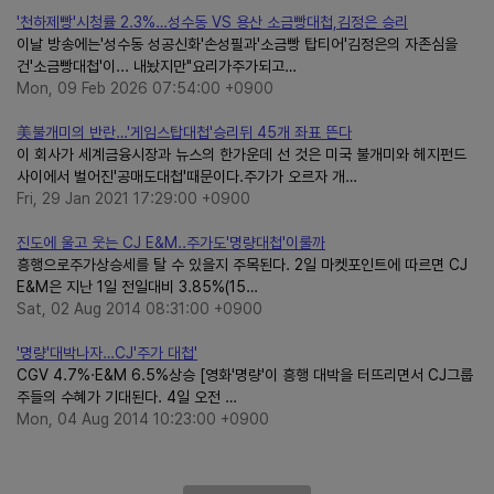
'천하제빵'시청률 2.3%…성수동 VS 용산 소금빵대첩,김정은 승리
이날 방송에는'성수동 성공신화'손성필과'소금빵 탑티어'김정은의 자존심을
건'소금빵대첩'이... 내놨지만"요리가주가되고…
Mon, 09 Feb 2026 07:54:00 +0900
美불개미의 반란…'게임스탑대첩'승리뒤 45개 좌표 뜬다
이 회사가 세계금융시장과 뉴스의 한가운데 선 것은 미국 불개미와 헤지펀드
사이에서 벌어진'공매도대첩'때문이다.주가가 오르자 개…
Fri, 29 Jan 2021 17:29:00 +0900
진도에 울고 웃는 CJ E&M..주가도'명량대첩'이룰까
흥행으로주가상승세를 탈 수 있을지 주목된다. 2일 마켓포인트에 따르면 CJ
E&M은 지난 1일 전일대비 3.85%(15…
Sat, 02 Aug 2014 08:31:00 +0900
'명량'대박나자…CJ'주가 대첩'
CGV 4.7%·E&M 6.5%상승 [영화'명량'이 흥행 대박을 터뜨리면서 CJ그룹
주들의 수혜가 기대된다. 4일 오전 …
Mon, 04 Aug 2014 10:23:00 +0900