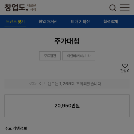
브랜드 찾기
창업 매거진
테마 기획전
협력업체
주가대첩
주류점관
와인바/카페/기타
관심
0
이 브랜드는
1,269
회 조회되었습니다.
20,950만원
주요 가맹정보