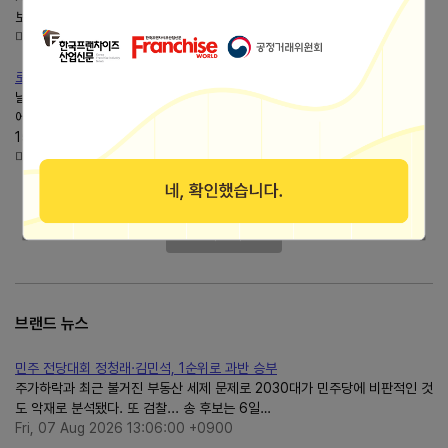
보를 보이던 로킷헬스케어의주가가 2026년 7월 28일과...
미주대첩
https://blog.naver.com/moneyoungo
로킷헬스케어주가13%폭락, 도대체 왜?
날주가는 장중 26% 급락해 2만8850원까지 밀렸다. 예상 시가총액... 여기
에 3월 발행한 625억원 규모 상환전환우선주가남긴 상처가... 52주 최고가
15만3800원과 비교하면 지금주가는 5분의 1 토막이다....
미주대첩
https://blog.naver.com/moneyoungo
더보기
브랜드 뉴스
민주 전당대회 정청래·김민석, 1순위로 과반 승부
주가하락과 최근 불거진 부동산 세제 문제로 2030대가 민주당에 비판적인 것
도 악재로 분석됐다. 또 검찰... 송 후보는 6일…
Fri, 07 Aug 2026 13:06:00 +0900