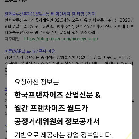
브랜드 리뷰
한화솔루션주가11.5%급등 뒤 확인해야 할 위험 3가지
한화솔루션주가가 5거래일간 32.94% 오른 이유 한화솔루션주가는 2026년
8월 7일 11.51% 오른 3만3... 향후 전망, 신주 상장 이후가 진짜 시험대 향후
한화솔루션주가전망은 카터스빌 공장의 생산 안정화와...
미주대첩
https://blog.naver.com/moneyoungo
애플(AAPL) 프리장 폭락 이유
장전주가가 급락하는 충격적인 상황을 맞이했습니다. AI발 메모리... 역대급
실적에도 쏟아진 장전주가폭락의 진실 2026년 회계연도... 하지만 이어진 시
간외 거래와 장전 시장에서주가가 6퍼센트 이상...
미주대첩
https://blog.naver.com/moneyoungo
포항 쌍사주가대첩남구본점 분위기 좋은 술집 추천
주가대첩운영시간 17:00-다음날03:00 주차공간 도로주차라인(무료) ◡̈ 가
게위치 안녕하세요. 노는게 제일 좋은 HEE입니다>_<짝꿍이 직원들이랑 회식
겸 저녁 겸 친목다질 겸 (쉿)우리 매니져 남치니가 일하는...
노는게 제일 좋은 HEE
https://blog.naver.com/ssossoah
로킷헬스케어, 폭락 이유
소식으로주가가 24% 이상 급락하며 시장의 우려를 낳고 있습니다. 그러나...
자회사 로킷아메리카 나스닥 상장 철회,주가폭락의 결정적 원인 순조로운 행