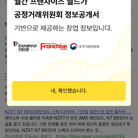
브랜드 리뷰
아기이불 언제부터 덮어도 될까? 신생아이불 첫돌 전 안전수면 기준
아기이불은 언제부터 덮어도 될까요? 결론부터 말하면 신생아이불은 첫돌 전
잠자리에서 덮어 재우지 않는 것이 안전해요. 아기이불을 알아볼 때는 예쁜 제
품을 고르기 전에, 아기수면환경부터 안전하게...
옥냥의 육아 한스푼
https://blog.naver.com/fds6051
"제주도 갈 필요 없네" 8천평 숲 덮은 해남 포레스트수목원 수국축제
"제주도 갈 필요 없네" 8천평 숲 덮은 해남 포레스트수목원 수국축제 포레스
트수목원 수국축제 글.사진 ㅣ 우구리 [전국 최대]"제주도 갈 필요 없네" 8천
평 숲 덮은 해남 포레스트수목원 수국축제 목차 1. 땡볕...
일본·동남아 여행 전문 우구리
https://blog.naver.com/wooguri_
NZXT N7 B850메인보드 스펙·드라이버, 기판을 철판으로 덮은 풀커버 ....
케이스와 수냉 쿨러로 익숙한 NZXT가 만든 AM5 메인보드, N7 B850이 눈
길을 끌고 있습니다. 기판 전체를 덮은 커버 덕에 유난히 깔끔한 생김새가 특
징인데요. NZXT N7 B850의 스펙과 드라이버 받는 곳...
찬나이퍼의 잡동사니 블로그
https://blog.naver.com/cksrb0224