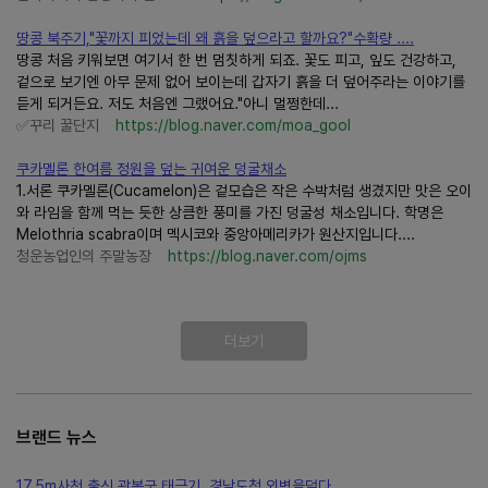
땅콩 북주기,"꽃까지 피었는데 왜 흙을 덮으라고 할까요?"수확량 ....
땅콩 처음 키워보면 여기서 한 번 멈칫하게 되죠. 꽃도 피고, 잎도 건강하고,
겉으로 보기엔 아무 문제 없어 보이는데 갑자기 흙을 더 덮어주라는 이야기를
듣게 되거든요. 저도 처음엔 그랬어요."아니 멀쩡한데...
✅꾸리 꿀단지
https://blog.naver.com/moa_gool
쿠카멜론 한여름 정원을 덮는 귀여운 덩굴채소
1.서론 쿠카멜론(Cucamelon)은 겉모습은 작은 수박처럼 생겼지만 맛은 오이
와 라임을 함께 먹는 듯한 상큼한 풍미를 가진 덩굴성 채소입니다. 학명은
Melothria scabra이며 멕시코와 중앙아메리카가 원산지입니다....
청운농업인의 주말농장
https://blog.naver.com/ojms
더보기
브랜드 뉴스
17.5m사천 출신 광복군 태극기, 경남도청 외벽을덮다