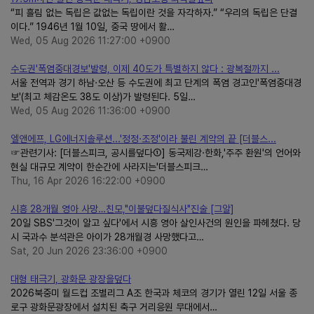
“피 흘림 없는 독립은 값없는 독립이란 것을 자각하자.” “우리의 독립은 단결
이다.” 1946년 1월 10일, 중국 땅에서 활…
Wed, 05 Aug 2026 11:27:00 +0900
수도권'폭염중대경보'발령, 이제 40도가 특별하지 않다 : 광복절까지 ...
서울 전역과 경기 하남·오산 등 수도권에 최고 단계의 폭염 경고인'폭염중대경
보'(최고 체감온도 38도 이상)가 발령된다. 5일…
Wed, 05 Aug 2026 11:36:00 +0900
엘앤에프, LG에너지솔루션...'정정·조정'이라 불린 계약의 끝 [더블스...
☞관련기사: [더블스피크, 공시를덮다①] 동국제강·한화,'주주 환원'의 언어와
현실 대규모 계약이 한순간에 사라지는'더블스피크…
Thu, 16 Apr 2026 16:22:00 +0900
시흥 28개월 영아 사망…친모,"이불덮다질식사"진술 [그알]
20일 SBS'그것이 알고 싶다'에서 시흥 영아 살인사건의 원인을 파헤쳤다. 당
시 국과수 분석관은 아이가 28개월경 사망했다고…
Sat, 20 Jun 2026 23:36:00 +0900
대형 태극기, 광화문 광장을덮다
2026북중미 월드컵 조별리그 A조 한국과 체코의 경기가 열린 12일 서울 종
로구 광화문광장에서 설치된 축구 거리응원 무대에서…