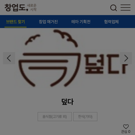
브랜드 찾기
창업 매거진
테마 기획전
협력업체
덮다
음식점(고기류 외)
한식(기타)
관심
0