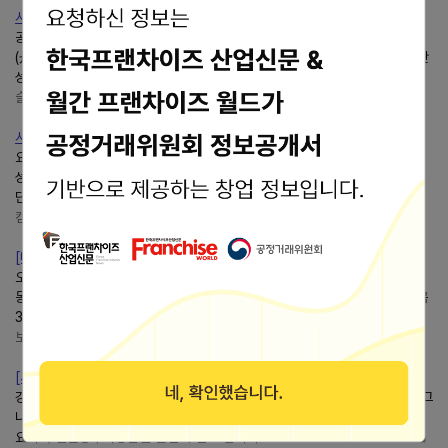
시흥데이트 신상 홍콩식주점단성무이솔직후기
공간,단성무이에 다녀왔어요!! 이름부터 굉장히 인상적이었는데요.단성무이
(丹誠無二)는'붉은 정성이 둘도 없다'는 뜻으로, 진심을 다해... 시흥데이트단
성무이소개 해볼께요!!단성무이위치 경기 시흥시...
슬기로운 김몽고 블로그
https://blog.naver.com/cccppp11
시흥 은계단성무이솔직 후기ㅣ 메뉴, 가격, 분위기 총정리
요즘 분위기 좋은 술집을 찾다가 알게 된단성무이.뭔가 이름부터... 그리고단
성무이의 가장 큰 매력은 바로 메뉴 구성이다. 흔한 안주들만 있는 게 아니라,
단성무이만의 개성이 느껴지는 메뉴들이 있어서...
캠핑하는 식집사
https://blog.naver.com/riny_j
[대구/칠곡 3지구] 식사와 술 모두 즐길 수 있는단성무이칠곡점 솔....
오늘은단성무이칠곡점을 소개해 드리려고 해요!단성무이칠곡점 - 대구 북구
동천로 128-16 1층 - 15:00... 인스타그램 (단성무이칠곡) 공지 위치는 칠곡
3지구 번화가 모퉁이에 위치하고 있는데, 멀리서도 보이는...
보두리의 맛집 부수기
https://blog.naver.com/ahdzl2242
[서울/강남] 분위기좋은 가성비 술집 모임 장소단성무이강남점 메....
강남에 위치한 홍콩주점단성무이!!위치 : 서울 강남구...단성무이매뉴로는 시그
니처 메뉴인 홍콩덕 한상을 비롯흔 중화요리는... 고민 중이시라면 중식 기반
요리 주점단성무이강남점 완전 추천 드립니다