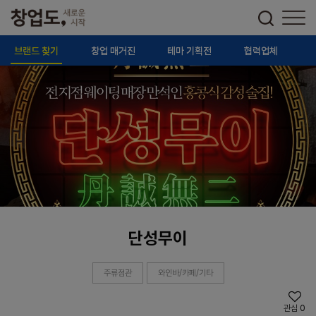
브랜드 찾기
창업 매거진
테마 기획전
협력업체
단성무이
주류점관
와인바/카페/기타
관심
0