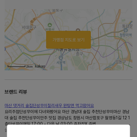
가맹점 지도로 보기
2km
브랜드 리뷰
마산 댓거리 술집단성무이칠리새우 완탕면 먹고왔어요
요리주점단성무이에 다녀와봤어요 마산 경남대 술집 추천단성무이마산 경남
대 술집 추천단성무이안주 맛집 경상남도 창원시 마산합포구 월영동1길 12 1
층단성무이매일 17:00 - 다음 날 03:00 주차장X 주변...
살랑살랑 리뷰숲
https://blog.naver.com/813ddd