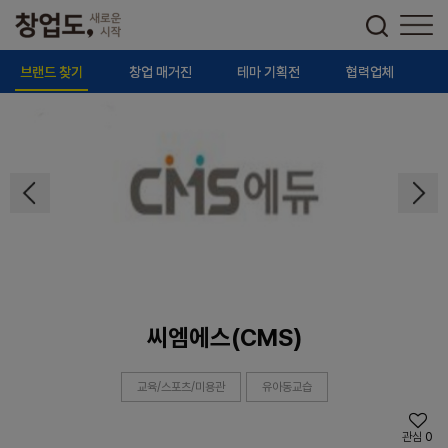
브랜드 찾기
창업 매거진
테마 기획전
협력업체
씨엠에스(CMS)
교육/스포츠/미용관
유아동교습
관심
0