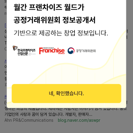
의 제품소개가 보고싶다면 아래... 데이터 연동 쉴드씨엠에스사용분야 - 원자
력&연구소 - 국방&보안기관 - 의료계 종사자 - 산업 종사자
m1_international님의 블로그
blog.naver.com/m1_international
[동작씨엠에스]CMSWhy-G(와이지) 설명회 안내
상상과 창조의 허브CMS동작센터 동작쌤입니다. 오늘은 3월 26일 금요일 저
녁 8시 부터 동작센터 2층... 지난 20년간 우리나라에서 사고력&교과 수학의
Top은CMS라는 것을 증명해왔습니다. 사고력과 교과...
CMS영재교육센터ㅣ동작 공식 블로그
blog.naver.com/cmsdj
세무사사무실 기장료 조정료 수납 효성씨엠에스CMS계좌로
이런 상황에 필요한 시스템이 바로 효성씨엠에스입니다.CMS계좌로 안정적
인 자금관리를 할 수 있어 선택이 아닌 필수 서비스가 되어버렸는데요. 아직
잘 몰라서 도입을 하지 않으신 분들을 위해 간단히...
효성CMS+ 1599-1524
blog.naver.com/xlove2580
씨엠에스(CMS)LCD TV'제바 이야기'
(주)씨엠에스(CMS)의 LCD TV'제바'는 중소기업이 만들어 대기업 제품과 경
쟁하는 최상의 제품입니다. 제바에는 사람사는 이야기가 담겨 있습니다. 중소
기업인의 사랑과 꿈이 담겨 있습니다. 개발자, 판매자...
Ahn PR&Communications
blog.naver.com/aswpr