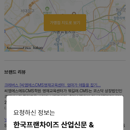
가맹점 지도로 보기
2km
브랜드 리뷰
크레버스 [씨엠에스CMS영재교육센터, 엄마가 애들을 잡기...
씨엠에스에듀CMS학원 영재교육센터가 뭐길래.CMS는 코스닥 상장법인인
크레버스의 학원교육 사업의 브랜드이다. 청담어학원이 전신인'청담러닝'이
2022년 3월 1일부로씨엠에스에듀(CMS)를 흡수합병하였다....
대전 사람
blog.naver.com/yujianpa
'쉴드씨엠에스'SHIELD-CMS특징
SHIELD-CMS의 제품소개에 이은 특징을 소개해드립니다 :) SHIELD-CMS