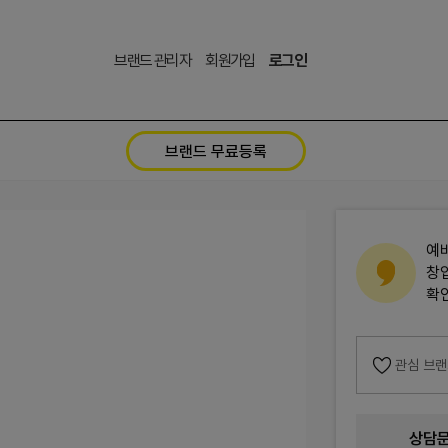
브랜드 관리자
회원가입
로그인
브랜드 무료등록
예
창
확
관심 브
상담