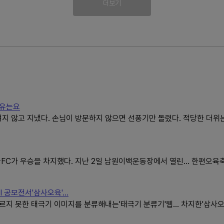
더보기
이유는요
지 않고 지냈다. 손님이 방문하지 않으면 선풍기만 돌렸다. 적당한 더위
C가 우승을 차지했다. 지난 2일 남원이백운동장에서 열린... 한편오육
공모전서'삼사오육'...
지 못한 태극기 이미지를 분류해내는'태극기 분류기'웹... 차지한'삼사오