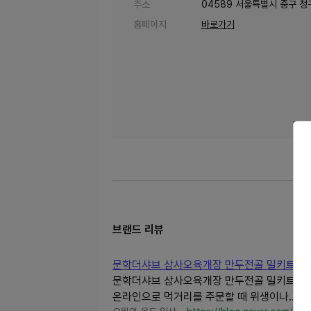
주소
04589 서울특별시 중구 청구
홈페이지
바로가기
브랜드 리뷰
문학더샤브 삼사오육개장 만두전골 밀키트, 이렇게
문학더샤브 삼사오육개장 만두전골 밀키트, 이렇
온라인으로 먹거리를 주문할 때 위생이나...