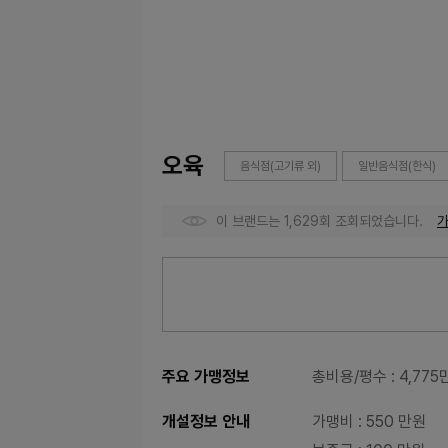
오육
음식점(고기류 외)
일반음식점(한식)
이 브랜드는 1,629회 조회되었습니다.
주요 가맹정보
총비용/평수
: 4,77
개설정보 안내
가맹비
: 550 만원