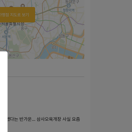
가맹점 지도로 보기
오픈했다는 반가운... 삼사오육개장 사실 요즘