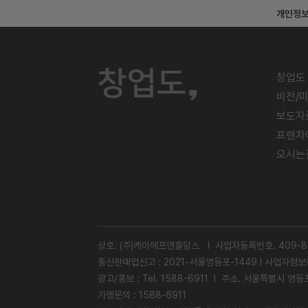
개인정
창업도
비전/
보도자
프랜차
오시는
상호. (주)케이에프앤홀딩스 l 사업자등록번호. 409-81
통신판매업신고 : 2021-서울영등포-1449 l
사업자정보
광고/홍보 : Tel. 1588-6911 l 주소. 서울특별시 
가맹문의 : 1588-6911