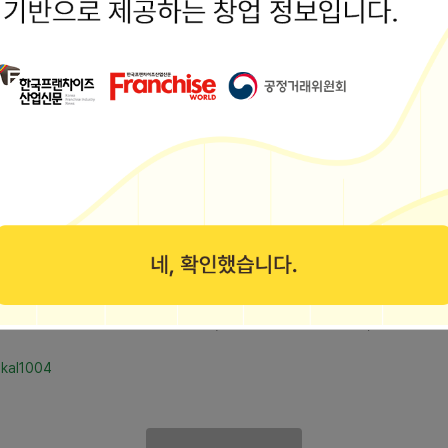
ghk__wh
은 예전 아주 오래전 사진.....
간편하게 즐기기
편하게 즐기기 시댁에... 신당동오육본점 인데요. 성동고등학교 근처에 
ekal1004