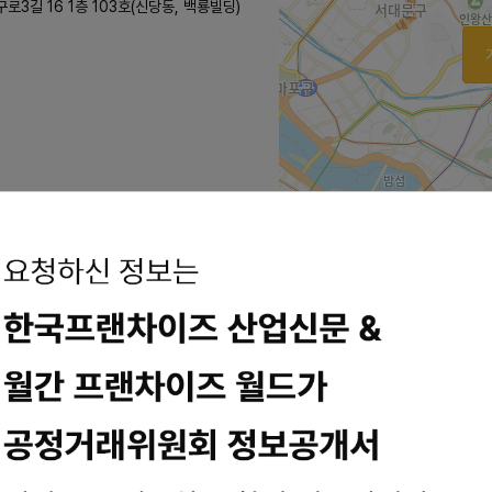
로3길 16 1층 103호(신당동, 백룡빌딩)
2km
 먹으면 감동 그 ....
게 먹으면 감동 그... 이번에 온라인 매장인 삼사오육개장으로 새롭게 