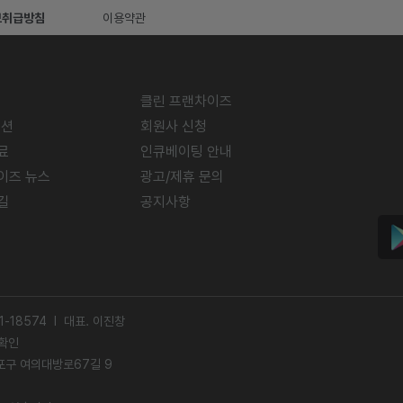
보취급방침
이용약관
클린 프랜차이즈
미션
회원사 신청
료
인큐베이팅 안내
이즈 뉴스
광고/제휴 문의
길
공지사항
-18574 l 대표. 이진창
확인
영등포구 여의대방로67길 9