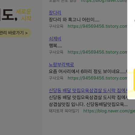
오월의 온도 일상
https://blog.naver.com/tjs
장다리
장다리 와 혹고니 어린이....
구사오육
https://94569456.tistory.com/
관리 바로가기 >
쇠제비
행복....
구사오육
https://94569456.tistory.com/
노랑부리백로
요즘 어사리에서 6마리 정도 보이네요.....이사진
구사오육
https://94569456.tistory.com/
신당동 배달 맛집오육삼겹살 도시락 집에서 
신당동 배달 맛집오육삼겹살 도시락 집에서 간
삼겹살맛집 입니다. 신당동배달맛집오육...
돼지토끼 육아일기
https://blog.naver.com/gj