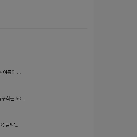
는 여름의 …
축구회는 50…
육'팀의'…