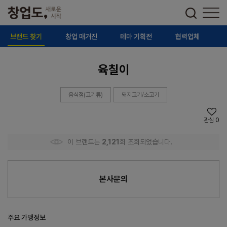
브랜드 찾기
창업 매거진
테마 기획전
협력업체
육칠이
음식점(고기류)
돼지고기/소고기
관심
0
이 브랜드는
2,121
회 조회되었습니다.
본사문의
주요 가맹정보