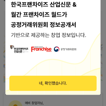
본사 안내
본사상호
(주)공존컴퍼니
가맹점 지도로 보기
2km
예비 창업자님,