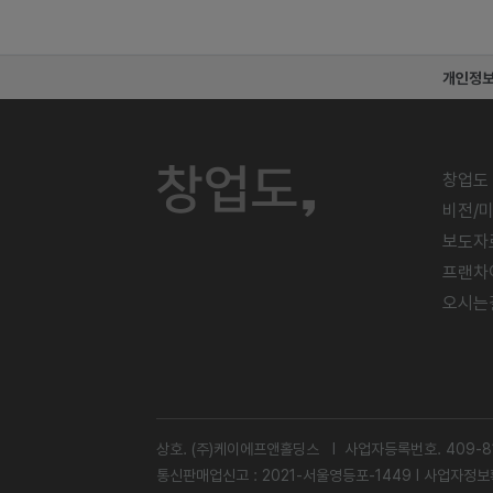
개인정
창업도
비전/
보도자
프랜차
오시는
상호. (주)케이에프앤홀딩스 l 사업자등록번호. 409-81
통신판매업신고 : 2021-서울영등포-1449 l
사업자정보