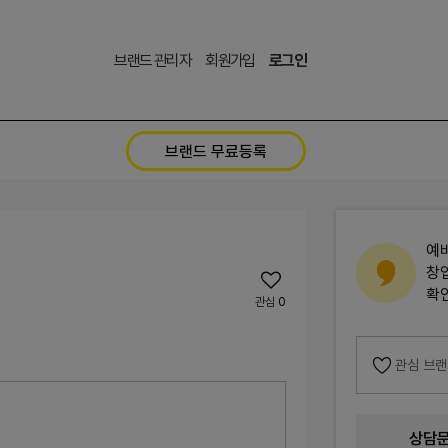
브랜드 관리자
회원가입
로그인
브랜드 무료등록
예
창
확
관심
0
관심 브
상담