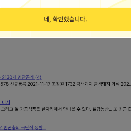
더보기
2130개 명단공개 (4)
8 신규등록 2021-11-17 조정원 1732 금색돼지 금색돼지 외식 202
진 나서
리고 쌀 가공식품을 한자리에서 만나볼 수 있다. 칠갑농산... 또 최근 E
·빈곤층의 극단적 생활...