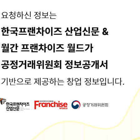
이다;ㅁ; 과일막걸리먹고싶으면 가던곳인데 어느순간 사라져 다신 볼수
.이 날 저녁에도 칼국수에막걸리를 먹어서막걸리로 오늘은 뿌셔버려야겠
이에 막걸리 한잔
 술집거리에 위치한백만장자의 막걸리백만장자의 막걸리외관 백만장자는
udaily
 삼덕동에 위치한 막걸리 맛집백만장자의 막걸리에... 드네요ㅎㅎ 백만장
naver.com/theshine2015