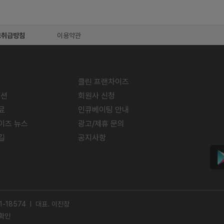
보취급방침
이용약관
클린 프랜차이즈
미션
회원사 신청
료
인큐베이팅 안내
이즈 뉴스
광고/제휴 문의
길
공지사항
-18574 l 대표. 이진창
확인