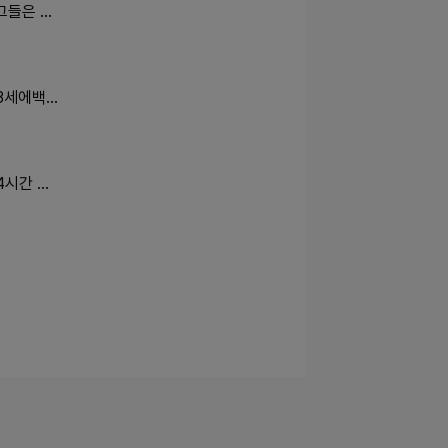
그들은 …
33세에백…
4시간 …