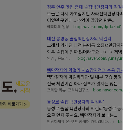
청주 안주 맛집 충대 술집백만장자의 막걸리
오늘은 다시 가고싶지만 사라진백만장자막걸리
이었던 곳인데... 추억이 많았던 만큼...
예리미의 일상
blog.naver.com/dpflazhd1
대전 봉명동 술집백만장자의 막걸리
그래서 가게된 대전 봉명동 술집백만장자막걸리
와우 술집이 진짜 많더라구요 ! ㅇ_ㅇ 저녁...
안녕 , 윤또리 ♩
blog.naver.com/yunayuni
백만장자의 막걸리'치즈감자전과 수육 김치구
백만장자의 막걸리외관 및 내부 모습 봉명동
전국 체인이긴 하나 점포가 많지는 않은...
프리한 리뷰, 프리뷰연구소
blog.naver.com/hod
동성로 술집'백만장자의 막걸리'
관리 바로가기 >
동성로 술집'백만장자의 막걸리'동성로 동성로
으로 먼저 주셔요. 백만장자가 보내는...
안녕하세요 온-오프 카케어 카짐입니다. : )
blog.