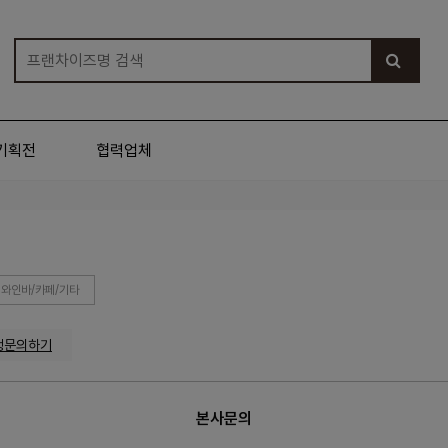
기획전
협력업체
와인바/카페/기타
맹문의하기
본사문의