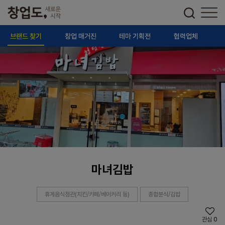
브랜드 찾기
창업 매거진
테마 기획전
협력업체
마녀김밥
휴게음식점관(치킨/카페/베이커리 등)
종합분식/김밥
관심
0