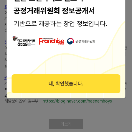
광화문마녀김밥,브레이크 타임 없어 늦은 점심 먹기 좋았던 곳
아이들은 갑자기 배고프다고 난리 그래서 브레이트 타임이 없는 식당을 찾다
가 광화문역 근처에 있는 청담동마녀김밥광화문점 을 방문하게 되었습니다.
지나갈 때마다 위치가 참 좋다고 생각했던...
솔솔로드의 반짝이는 하루
https://blog.naver.com/toemtjf
청담동마녀김밥묵참김밥후기 |마녀김밥메뉴 추천 | 혼밥 맛집
여러김밥프랜차이즈들 중에서도 청담동마녀김밥은 고퀄리티 인정입니다.김밥
치고 저렴한 가격은 아니지만, 다양한 종류의김밥들이 있고,김밥속도 정말 꽉
차고 튼실해서 한 끼로도 든든했어요!...
묭글이의 퇴근후 사생활
https://blog.naver.com/kim-9993
광주김밥맛집 메뉴가 다양한마녀김밥포장함
가격대는 조금 있지만 메뉴가 다양한 광주김밥맛집 의외로 쫄면 맛집입니다ㅋ
ㅋ마녀김밥김밥/쫄면 포장한 광주김밥포장 내돈내산 광주김밥맛집 쫄면은 무
조건 먹어야 하는마녀김밥안녕하세요!...
해남보이즈v이김부부
https://blog.naver.com/haenamboys
더보기