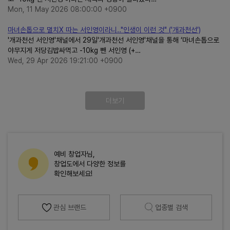
Mon, 11 May 2026 08:00:00 +0900
마녀손톱으로 멸치X 따는 서인영이라니.."인생이 이런 것" ('개과천선')
'개과천선 서인영'채널에서 29일'개과천선 서인영'채널을 통해 ‘마녀손톱으로
야무지게 저당김밥싸먹고 -10kg 뺀 서인영 (+…
Wed, 29 Apr 2026 19:21:00 +0900
더보기
예비 창업자님,
창업도에서 다양한 정보를
확인해보세요!
관심 브랜드
업종별 검색