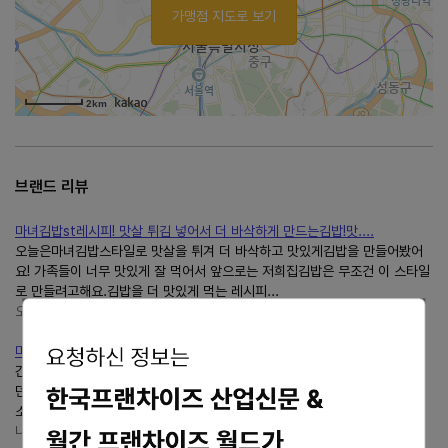
가맹점 지도로 보기
2km
브랜드 리뷰
마녀김밥st레시피! 맛살 튀김 넣어서 더 바삭하게 만드는김밥!맛....
오늘은마녀김밥스타일로 맛살을 튀겨 더 바삭하고 맛있게김밥을 만들어봤어
요! 가족들이 너무 맛있게 잘 먹어서 앞으로는 저희집김밥은 무조건 이 스타일
로 만들려고해요.김밥을 더 맛있게 먹는 레시피...
오늘도 반짝 반짝 빛나
https://blog.naver.com/new_basic
마녀김밥장산점 후기 ♀️
간단음식인 줄 알았는데 맛은 안간단ㅋㅋ 요즘 지나가는 길에 계속 눈에 띄
던'마녀김밥'!장산점 다녀왔어요. 이름처럼 마성의 매력이 있는김밥집이라는
소문이 자자해서 궁금했는데, 직접 먹어보니 왜...
나의 인생기
https://blog.naver.com/iccolove