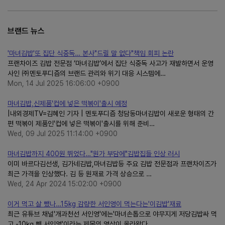
브랜드 뉴스
'마녀김밥'또 집단 식중독… 본사"드릴 말 없다"책임 회피 논란
프랜차이즈 김밥 전문점 ‘마녀김밥’에서 집단 식중독 사고가 재발하면서 운영
사인 ㈜멘토푸디즘의 브랜드 관리와 위기 대응 시스템에…
Mon, 14 Jul 2025 16:06:00 +0900
마녀김밥,신제품'컵에 넣은 떡볶이'출시 예정
|내외경제TV=김혜인 기자 | 멘토푸디즘 청담동마녀김밥이 새로운 형태의 간
편 떡볶이 제품인'컵에 넣은 떡볶이'출시를 위해 준비…
Wed, 09 Jul 2025 11:14:00 +0900
마녀김밥까지 400원 뛰었다…"원가 부담에"김밥집들 인상 러시
이미 바르다김선생, 김가네김밥,마녀김밥등 주요 김밥 전문점과 프랜차이즈가
최근 가격을 인상했다. 김 등 원재료 가격 상승으로 …
Wed, 24 Apr 2024 15:02:00 +0900
이거 먹고 살 뺐나…15kg 감량한 서인영이 먹는다는'이김밥'재료
최근 유튜브 채널'개과천선 서인영'에는'마녀손톱으로 야무지게 저당김밥싸 먹
고 -10㎏ 뺀 서인영'이라는 제목의 영상이 올라왔다…