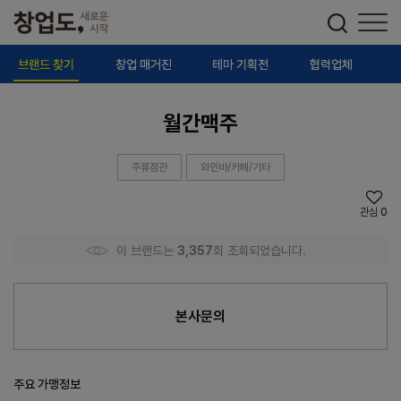
브랜드 찾기
창업 매거진
테마 기획전
협력업체
월간맥주
주류점관
와인바/카페/기타
관심
0
이 브랜드는
3,357
회 조회되었습니다.
본사문의
주요 가맹정보