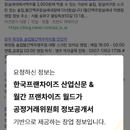
잠실새네에서맥주를 3,900원에 먹을 수 있는 가성비 술집, 잠실야구장 스크
린 있는 술집,월간맥주잠실새내점에 다녀왔습니다 !월간맥주잠실새내 직영점
영업 정보 주소 : 서울 송파구 올림픽로10길 13 1층...
아즈망가 대왕 │ 맛집 · 핫플 · 트렌드 큐레이션
https://blog.naver.com/az_is_ai
광주 화정동 술집월간맥주하이볼 맛있어
화정동 술집월간맥주염주점 대형 스크린 있어요 영업 : 매일 18:00 - 02:00
연휴,공휴일 03:00 영업 위치 : 염주 먹자골목 전화 : 0507-1353-1738 #
광주화정동술집 #화정동월간맥주#월간맥주염주점 #염주동먹자골목...
Amor Fati Ming
https://blog.naver.com/zizi4645
[잠실새내역 술집]월간맥주잠실새내직영점 잠실야구장 안주 맛집....
오늘은 잠실새내에서 다양한맥주와 푸짐한 안주를 함께 즐길 수 있는월간맥주
잠실새내점을 소개해 드리려고 해요 매달 바뀌는 행사맥주와 종류가 정말 다
양한 안주 덕분에 데이트는 물론 친구...
니니 나니? ❤
https://blog.naver.com/nini-world
월간맥주잠실새내직영점 | 잠실새내역 술집 가성비맥주맛집
잠실새내 먹자골목을 지나다 보면 항상 사람들이 북적거리는 술집이 하나 있
었는데 특히나 야구 경기가 끝나면 손님이 많아서 “여기는 왜 이렇게 손님이
많을까?” 궁금했던 곳이 있었어요월간맥주...