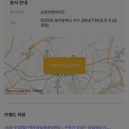
본사 안내
본사상호
삼정프랜차이즈
62006 광주광역시 서구 금화로73번길 6-3 (금
주소
호동)
가맹점 지도로 보기
2km
브랜드 리뷰
[송파 맛집]월간맥주잠실새내직영점 :: 안주가 맛있는 잠실새내 가....