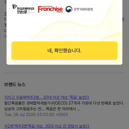
별안간 일상
https://blog.naver.com/dearmel
잠실새내역 술집월간맥주3900원 이달의맥주는 아사히입니다.
디너의 여왕을 통해 이용권을 제공받고, 일부는 내돈내산하여월간맥주를 이용
했습니다. 이 포스팅은월간맥주에서 느낀 오감을 솔직하게 써내려간 글입니
다. 어느 오후 오늘의 발견은월간 맥주...
어느 오후의 발견
https://blog.naver.com/wibinalalala
더보기
브랜드 뉴스
지치고 우울해맥주3캔… 30대 이상 여성 ‘폭음’ 늘었다
월간폭음률은 경제협력개발기구(OECD) 27개국 가운데 다섯 번째로 높았다.
남성의 고위험음주는 전... 폭음은 한 자리에서 …
Tue, 28 Jul 2026 05:02:00 +0900
주2회'맥주3캔'폭음 여성, 30대 이상 전 연령서 늘었다