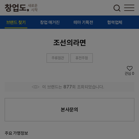
브랜드 찾기
창업 매거진
테마 기획전
협력업체
조선의라면
주류점관
퓨전주점
관심
0
이 브랜드는
877
회 조회되었습니다.
본사문의
주요 가맹정보