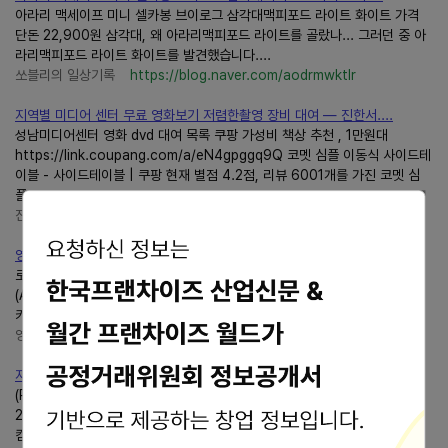
아라리 맥세이프 미니 셀카봉 브이로그 삼각대맥피포드 라이트 화이트 가격
단돈 22,900원 삼각대, 왜 아라리맥피포드 라이트를 골랐나... 그러던 중 아
라리맥피포드 라이트 화이트를 발견했습니다....
쏘블리의 일상기록
https://blog.naver.com/aodrmwktlr
지역별 미디어 센터 무료 영화보기 저렴한촬영 장비 대여 — 진한서....
성남미디어센터 영화 dvd 대여 목록 쿠팡 가성비 책상 추천 , 1만원대
https://link.coupang.com/a/eN4gpggq9Q 코멧 심플 이동식 사이드테
이블 - 사이드테이블 | 쿠팡 현재 별점 4.2점, 리뷰 6001개를 가진 코멧 심
플...
진한서랍 — 진한서랍
https://rainbo.tistory.com/
영화가좋다 :: 선댄스 영화제 수상작... 역대 선댄스 국제영화제 심....
로버트 펄치니, 샤리 스프링어 버먼, 폴 지아마티,호프데'아메리칸 스플렌더
(American... 출연-'호프데이비스''폴 지아마티''하비 피
카'등.'noproblemmylife.tistory.com제20회 2004년 프리머...
영화가좋다 :: 영화가좋다
https://noproblemmylife.tistory.com/
자막자료실 저작물 보호리스트
(POPULAIRE , 2012)데이지엔터테인먼트호프스프링즈 (Hope Springs,
2012) 나우 유 씨 미 : 마술사기단 (Now You See Me, 2013) 월트디즈니
컴패니코리아 오즈 그레이트 앤드 파워풀 (Oz: The Great...