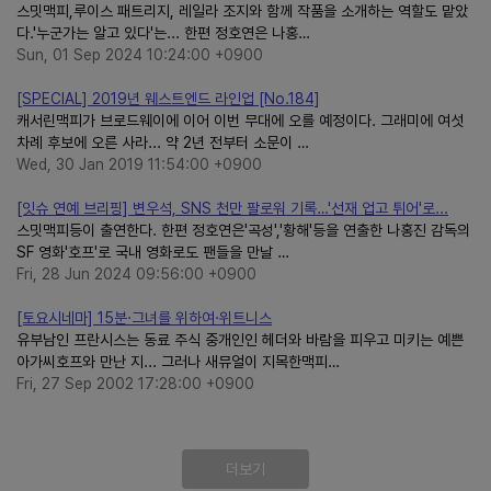
스밋맥피,루이스 패트리지, 레일라 조지와 함께 작품을 소개하는 역할도 맡았
다.'누군가는 알고 있다'는... 한편 정호연은 나홍…
Sun, 01 Sep 2024 10:24:00 +0900
[SPECIAL] 2019년 웨스트엔드 라인업 [No.184]
캐서린맥피가 브로드웨이에 이어 이번 무대에 오를 예정이다. 그래미에 여섯
차례 후보에 오른 사라... 약 2년 전부터 소문이 …
Wed, 30 Jan 2019 11:54:00 +0900
[잇슈 연예 브리핑] 변우석, SNS 천만 팔로워 기록…'선재 업고 튀어'로...
스밋맥피등이 출연한다. 한편 정호연은'곡성','황해'등을 연출한 나홍진 감독의
SF 영화'호프'로 국내 영화로도 팬들을 만날 …
Fri, 28 Jun 2024 09:56:00 +0900
[토요시네마] 15분·그녀를 위하여·위트니스
유부남인 프란시스는 동료 주식 중개인인 헤더와 바람을 피우고 미키는 예쁜
아가씨호프와 만난 지... 그러나 새뮤얼이 지목한맥피…
Fri, 27 Sep 2002 17:28:00 +0900
더보기