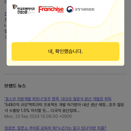
INFOTIP
https://tipinfo.tistory.com/
전 미 명예의 전당 헌액자 목록,
프랭클린 델러노 루스벨트 11-25위: 빌리 그레이엄 토머스 제퍼슨 월트 디즈
니 앨버트 에인스타인 토머스 에디슨 존 피츠제럴드 케네디 밥호프빌 게이츠
엘리너 루스벨트 랜스...
조은날,
https://bumin2100.tistory.com/
더보기
브랜드 뉴스
'포스코 자원개발 파트너'호주 핸콕, 대규모 철광석 광산 개발권 취득
'5480억 규모'맥피크릭 프로젝트 개발 허가받아 내년 생산 예정…호주 철광
석 수출량 1.5% 차지할 듯... 다국적 광산업체…
Mon, 23 Sep 2024 15:06:00 +0900
정호연, 알폰소 쿠아론 감독의 픽!'누군가는 알고 있다'어떤 작품?