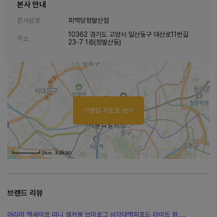
본사 안내
본사상호
피맥당정발산점
10362 경기도 고양시 일산동구 대산로11번길
주소
23-7 1층(정발산동)
가맹점 지도로 보기
2km
브랜드 리뷰
아라리 맥세이프 미니 셀카봉 브이로그 삼각대맥피포드 라이트 화....