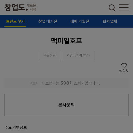
브랜드 찾기
창업 매거진
테마 기획전
협력업체
맥피일호프
주류점관
와인바/카페/기타
관심
0
이 브랜드는
598
회 조회되었습니다.
본사문의
주요 가맹정보