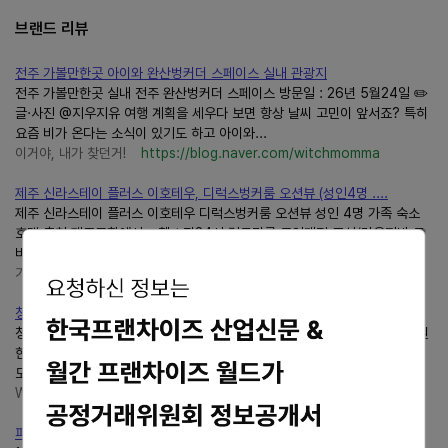
브랜드 리뷰
전주 가볼만한곳 아이와 완산벙커더 스페이스 실내 관광지
전주 가볼만한곳 실내 전주 완산벙커더 스페이스 방문일 : 26년 5월24일 ✏️
글·사진 @지우지유 여행 계획을 세우다 보면 항상 날씨 고민이 앞서죠? 특히
요즘 비가 온다는 소식이 있기도 하고 아이와...
이거야, 내가 찾던거!
https://blog.naver.com/witchmomma
제주 신라스테이 플러스 이호테우, 디럭스벙커룸 오션뷰 (성인4명 ....
제주 신라스테이 플러스 이호테우 디럭스벙커룸 오션뷰 성인 4명 가족 숙소
호텔 추천 제주공항에서... 헬스장24시 런드리룸 무인매점 조식/라운지바 로
비에 꾸며진 중정 바다를 바라보며 수영할 수 있었던...
기록하는 블로그
https://blog.naver.com/789ji
청주 시내 당산 생각의벙커,전시와 체험 즐기기 좋은 곳
청주 당산벙커가 2024년에 개방이 되었다는데...... 이제야 보았네요.... 시원
한벙커는 더운 여름 실내에서 즐기기 좋은 장소이기도 하고요.... 성안길에서
도청으로벙커를 지나 충북문화관과 향교까지...
Wish
https://blog.naver.com/intothewind7
파인뷰 서비스센터, 대리점 위치, 전화번호