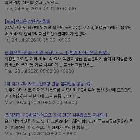
확한 위치 정보를 갖고... 탐색…
Tue, 04 Aug 2026 06:01:00 +0900
[포토]박조은,강한벙커탈출
24일 경기도 용인에 위치한 블루원 용인CC(파72.6,604yds)에서 ‘블루원
배 제43회 한국주니어골프선수권대회’가 열렸다…
Fri, 24 Jul 2026 18:35:00 +0900
한 방으론 못 뚫는 이란 곡괭이산… 美,벙커버스터 연타 퍼붓나
화강암으로 된 지하 90m 속 요새 핵연료 생산 원심분리기 숨겨둬 지상군·벙
커버스터 폭격 등 거론 사우디엔... 블룸버그통신은…
Thu, 23 Jul 2026 05:02:00 +0900
1타 차가 7타 차로…김주형 윈덤 챔피언십 공동 5위
선두와 1타 차로 마지막 라운드를 시작하며 PGA 투어 통산 5승에 도전했던
김주형(24)이 이븐파에 그쳐 공동... 이어 1…
Mon, 10 Aug 2026 08:52:00 +0900
‘쩐의전쟁’ PGA 플레이오프 ‘한국 간판’ 김주형으로 교체되나
홀에서벙커샷을 하고 있다. 그린즈버러=AP연합뉴스 미국프로골프(PGA) 투
어 ‘쩐의전쟁’ 페덱스컵... 임성재가 부진한 틈을 …
Mon, 10 Aug 2026 16:05:00 +0900