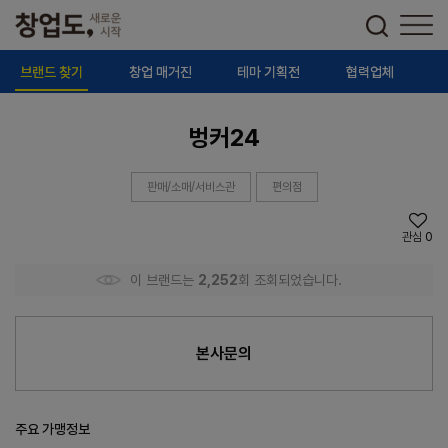
브랜드 찾기
창업 매거진
테마 기획전
협력업체
벙커24
판매/소매/서비스관
편의점
관심
0
이 브랜드는
2,252
회 조회되었습니다.
본사문의
주요 가맹정보