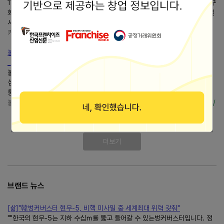
111-24번지, 딜리페스타) 파인뷰 등촌점 010-****-**** 서울특별시 강서구
화곡로61길 108(등촌동... 네비24)파인뷰 용두점 02-953-7772 서울특별
시 동대문구 무학로 158 (용두동130-16,아우토 메이드)...
카롤의 블로그
https://finkorea.tistory.com/
불기2562-08-24_불설천수천안관세음보살광대원만무애대비심다라니경
_....
불설천수천안관세음보살광대원만무애대비심다라니경 K0294 T1060 대비
심다라니경 ● 한글대장경 해당부분 열람I ● 한글대장경 해당부분 열람II ○
통합대장경 사이트 ※ 이하 부분은 위...
불교진리와실천 - 불교진리와실천
https://buddhism007.tistory.com/
더보기
브랜드 뉴스
[삶]"韓벙커버스터 현무-5, 비핵 미사일 중 세계최대 위력 갖춰"
""한국의 현무-5는 지하 수십ｍ를 뚫고 들어갈 수 있는벙커버스터입니다. 정