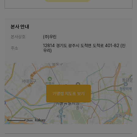
본사 안내
본사상호
(주)우린
12814 경기도 광주시 도척면 도척로 401-82 (진
주소
우리)
가맹점 지도로 보기
2km