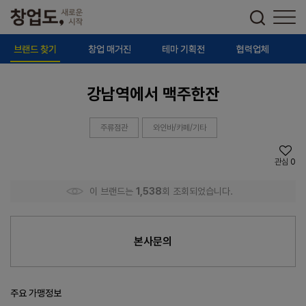
브랜드 찾기
창업 매거진
테마 기획전
협력업체
강남역에서 맥주한잔
주류점관
와인바/카페/기타
관심
0
이 브랜드는
1,538
회 조회되었습니다.
본사문의
주요 가맹정보