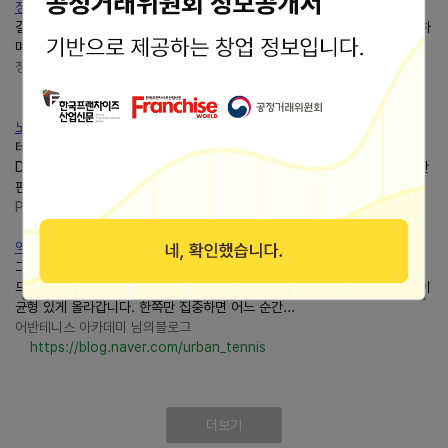
정신과시간의방 :: (FC/NES)UrbanChampion (어반챔피언), 1984
길거리를 무대로 한 대전 격투 게임. 일대일로 대결하여 머리와 몸통을 공격하
며 화면의 끝 쪽으로 상대를 몰아가야 한다.
정신과시간의방 :: 정신과시간의방
https://theroomofspiritandtime.tistory.com/
노벨 AI 태그, 키워드, 포즈 총정리 (2022-10-10)
테마/장르 테마/장르 : 판타지 Fantasy 테마/장르 : 다크 판타지
Dark_Fantasy 테마/장르 : 고딕 판타지 Gothic_Fantasy 테마/장르 :어반
판타지Urban_Fantasy테마/장르 : 로맨스...
Prepare for Disaster
https://easygoingway.tistory.com/
역삼동테니스레슨 올바른 스텝 연습이 중요한 이유
그래서 반복 훈련이 필요하고,어반테니스역삼점에서는 레슨 과정 안에 스텝
드릴을 별도로 넣어 진행합니다. 폼 교정과 스텝 연습을 함께 가져가야 실력이
균형 있게 올라갑니다. 한쪽만 집중하면 어느 순간...
어반테니스 아카데미 님의블로그
https://blog.naver.com/urban_tennis
더보기