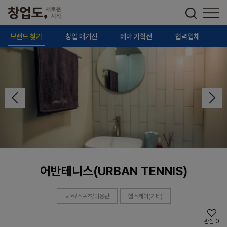
브랜드 찾기
창업 매거진
테마 기획전
협력업체
어반테니스(URBAN TENNIS)
교육/스포츠/미용관
헬스케어(기타)
관심
0