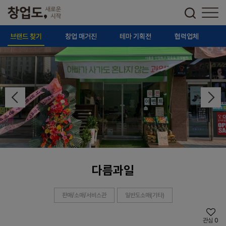
브랜드 찾기
창업 매거진
테마 기획전
협력업체
다름과일
판매/소매/서비스관
일반도소매(기타)
관심
0