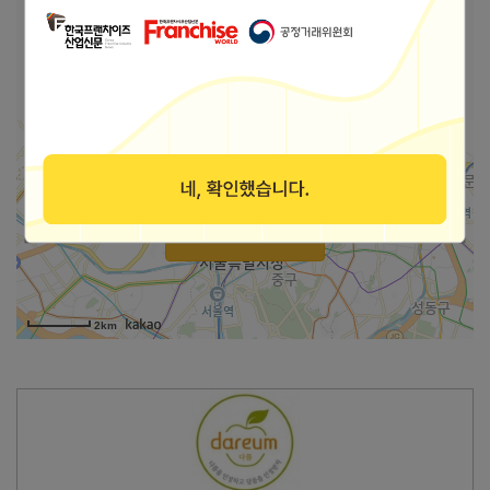
본사상호
다름달음과일
경기도 화성시 수노을1로 147 (새솔동, 송산그린
주소
시티요진와이시티 8호)
가맹점 지도로 보기
2km