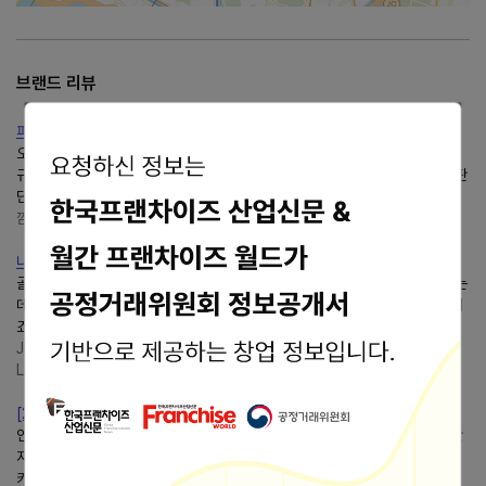
브랜드 리뷰
파주 애견동반 대형 카페 추천 출판단지피스피스롯데 아울렛 근처....
오랜만에 파주로 데이트를 나왔다가 카페피스피스출판단지점에 다녀왔어요
규모가 있고 여유 있는... 좋았던피스피스출판단지점 후기입니다피스피스출판
단지점 영업정보 ✔️ 경기 파주시 회동길 445-2...
깜진이의 블로그
https://blog.naver.com/n4m6u
나에게 맞는 골프공 선택 방법은? 볼스피드, 헤드스피드? 2피스, 3피....
골프공 선택은 단순히 브랜드나 가격이 아니라피스같은 구조 차이를 이해하는
데서 시작해야 합니다. 과연 나에게 맞는 골프공은 어떤피스인지 체크해 보시
죠~! 골프공 선택 방법 총정리피스(Piece)란?...
JBJ GOLF&STOCK [Enjoy Your
Life™]
https://blog.naver.com/jung-bjtv
[26/07/25파주카페추천] 파주 출판단지 대형카페피스피스,내돈내산 ....
인스타 구경하다가 단호박 파이가 그렇~~게 맛있다고 해서 와본 파주 출판단
지 카페'피스피스'파주... 건물 디자인이 아주 멋들어지다...^_^ 파주 출판단지
카페'피스피스'파이맛집 외부 마당같은 공간에 의자랑...