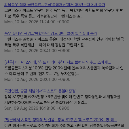
괴물폭우 직후 극한폭염…한국'복합재난'과거 30년보다 3배 증가
그린피스·카이스트 연구팀'한국 폭염·폭우 복합재난 위험도 변화 연구'기후 변
화로 폭우·폭염 등... 기후환경단체 그린피스는 김…
Mon, 10 Aug 2026 11:24:00 +0900
폭우 끝나면 폭염…‘복합재난’ 강도 3배, 발생 일수 5배 증가
그린피스는 김형준 카이스트 문술미래전략대학원 교수팀에 연구 의뢰한 ‘한국
폭염·폭우 복합재난... 이에 대해 강성원 그린피스활…
Mon, 10 Aug 2026 09:41:00 +0900
[단독] 티그리스인베, ‘하트 티라미수’ 디저트 브랜드 인수… 소비재...
프롬골든피스지분 100% 전량 200억원에 인수 메리츠증권과 쑥쑥컴퍼니 인
수 이후 올해 두 번째 ‘인지도... 7일 투자은행(…
Mon, 10 Aug 2026 06:01:00 +0900
국민연합, 땅끝 해남에서'피스로드 통일대장정'
광복 81주년과 6·25전쟁 76주년을 맞이해 한반도 평화통일과 세계평화를
기원하는'2026피스로드 해남군 통일대장정'이 8일…
Sun, 09 Aug 2026 16:18:00 +0900
“땅끝에서 시작된 평화의 발걸음…광복 81주년 ‘피스로드’200여 명 해...
이번 행사는피스로드 조직위원회가 주최하고 사단법인 남북통일운동국민연합