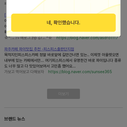
째깐한 두나
https://blog.naver.com/duna030
[포항 호미곶 카페] 어스피스내돈내산 후기｜오션뷰 감성카페 추천
어스피스를 발견하게되었어요!! 호미곶에서 차로 5분이면 갈수있어서 접근성
이 좋아요! 여기 포토존 인스타에서 많이보았는데 어스피스인... 어스피스는
확실히 왜 건축문화상을 받은지 알것같아요 ~ 그리고...
☆*:.｡.꒰ঌ 예로그.zip ໒꒱.｡.*☆
https://blog.naver.com/asdfo1117
파주카페 파이맛집 추천 -피스피스출판단지점
목적지인피스피스카페 정말 바로앞에 길만건너면 있는.. 이제껏 아울렛오면
내부에 있는 카페에서만... 여기피스피스에서 유명한건 바로 파이입니다 종류
도 너무 많고 다 맛있어보여서 고민좀 했어요...
가보고 먹어보고 다해보자
https://blog.naver.com/sunsee365
더보기
브랜드 뉴스