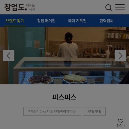
브랜드 찾기
창업 매거진
테마 기획전
협력업체
피스피스
휴게음식점관(치킨/카페/베이커리 등)
카페(기타)
관심
1