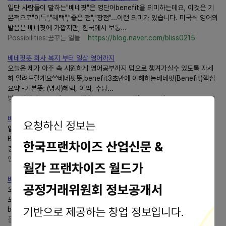
일단 사람들이 말하는"베네핏"은 영단어benefit을 의미하는데요, 이것은 기
본적으로"이득","혜택","좋은 점","장점"...이런 의미가 있습니다. 미국식 영어의
발음은 베너핏에 가깝지만, 한국에서 보통...
Possibilities:꿈꾸는 일들
https://blog.naver.com/bliss0215
베네핏뜻 회사 복지 부터 일상 영어까지
오늘은 제가 아주 속 시원하게 영어공부까지 덤으로 챙겨가실수 있도록 자세
히 알려드릴게요^^베네핏뜻,benefit3초만에 이해하는베네핏(Benefit)핵심
요약 -기본뜻: (명사)혜택, 이익, 수당...
방구석영어 코코
https://blog.naver.com/freepmsb
베네핏benefit정확한 뜻과 실생활예문들
일상에서나 뉴스에서 정말 자주 듣게 되는 영어 단어 중 하나가 바로'베네핏
Benefit'인데요"이 카드는베네핏이 좋아""우리 회사는베네핏이 빵빵해"대
충'좋은 거','혜택...
인생이 술술
https://blog.naver.com/708563
베네핏뜻"혜택"으로만 알았다면!? 영어공부 제대로 다시 해야 합니....
오늘은 이 내용과 관련하여 영어교사의 관점에서'베네핏(benefit)'의 의미를
포스팅 해보겠습니다.베네핏궁금증 해소! Q.베네핏뜻은 뭘까요? A. 영어
benefit은 기본적으로 “ 혜택, 이득, 도움...
폴팍영어연구소
https://blog.naver.com/apostle0735