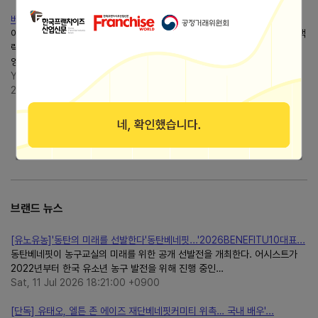
베네핏뜻 쉽게 설명, 영어 단어benefit의미와 방송에서 자주 나오는....
이러한 의미가 완전히 틀린 것은 아니지만, 실제로 영어권 국가에서는 같은 맥
락에서'베네핏(benefit)'보다는 bonus, advantage, reward, perk 같은
영어 단어들이 더 자연스럽게 쓰이는 경우가...
Youspeakenglish(@유스잉) since
2018
https://blog.naver.com/youspeakenglish
더보기
브랜드 뉴스
[유노유농]'동탄의 미래를 선발한다'동탄베네핏...'2026BENEFITU10대표...
동탄베네핏이 농구교실의 미래를 위한 공개 선발전을 개최한다. 어시스트가
2022년부터 한국 유소년 농구 발전을 위해 진행 중인…
Sat, 11 Jul 2026 18:21:00 +0900
[단독] 유태오, 엘튼 존 에이즈 재단베네핏커미티 위촉… 국내 배우'...