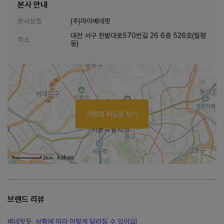
본사 안내
본사상호
(주)마이베네핏
대전 서구 한밭대로570번길 26 6층 526호(월평
주소
동)
가맹점 지도로 보기
2km
브랜드 리뷰
베네핏뜻, 상황에 따라 이렇게 달라질 수 있어요!