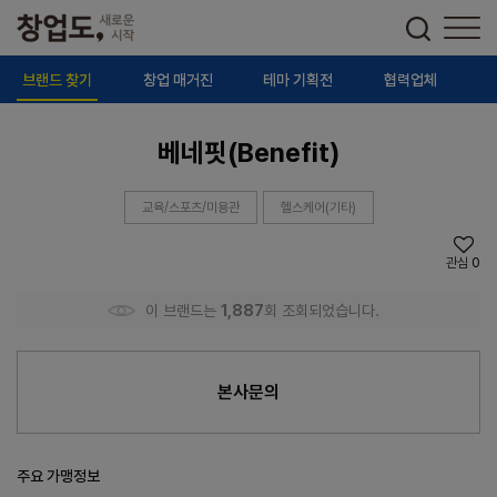
브랜드 찾기
창업 매거진
테마 기획전
협력업체
베네핏(Benefit)
교육/스포츠/미용관
헬스케어(기타)
관심
0
이 브랜드는
1,887
회 조회되었습니다.
본사문의
주요 가맹정보