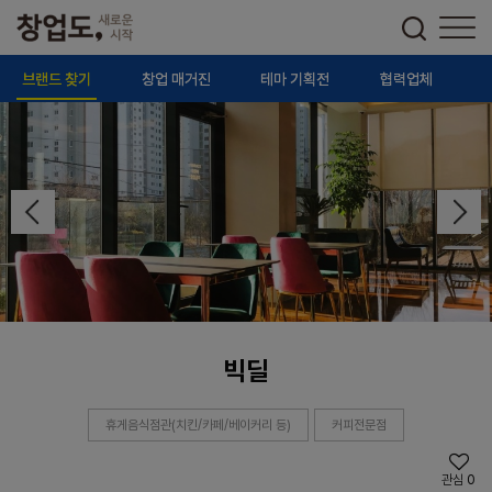
브랜드 찾기
창업 매거진
테마 기획전
협력업체
빅딜
휴게음식점관(치킨/카페/베이커리 등)
커피전문점
관심
0