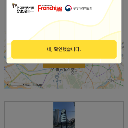
본사상호
(주)거북이꿈
서울 강남구 테헤란로2길 27 11층 1126호(역삼
주소
동, 비전타워)
가맹점 지도로 보기
2km