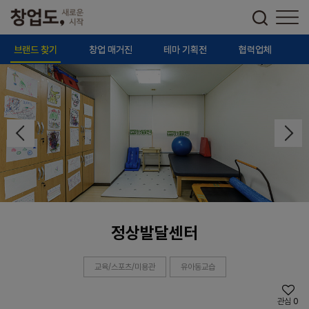
브랜드 찾기
창업 매거진
테마 기획전
협력업체
정상발달센터
교육/스포츠/미용관
유아동교습
관심
0