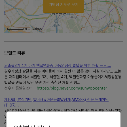
가맹점 지도로 보기
2km
브랜드 리뷰
뇌출혈3기 4기 아기 백질연화증 아동의정상 발달을 위한 재활 프로....
경우가정상 발달을 하는 아이들에 비해 훨씬 더 많은 것이 사실이지만... 오늘
은 저희센터에서 뇌출혈 3기, 뇌출혈 4기, 백질연화증 아동들에게서정상운동
발달을 만들어 냈던 오랜 기간 축척된 재활 진행...
선우 아동발달센터
https://blog.naver.com/sunwoocenter
제10회 [영상기반]앨버타유아운동발달평가(AIMS-K) 전문 트레이닝
(11.07....
<제10회[영상 기반] 앨버타유아운동발달평가(AIMS-K) 전문 트레이닝>강좌
일정 1일차 2026.11.07... 리뷰,정상 발달최신 논문 리뷰 14:50~16:20 :
AIMS 사례 실습/토의 16:40~18:00: 신뢰도 조사...