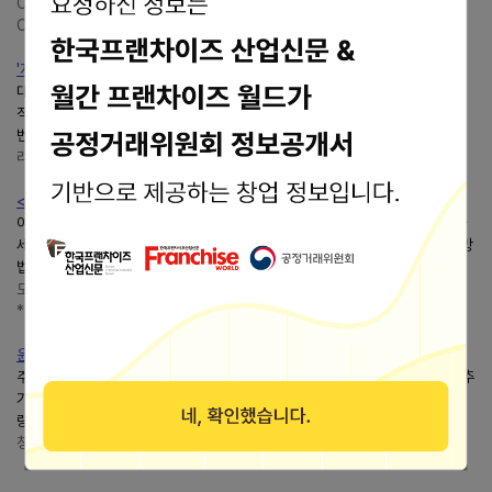
Center for Physical Therapy
Clinical
https://ptdecisionmaking.tistory.com/
'자폐 스펙트럼 장애'의미와 증상, 원인 및 진단기준
대표적인발달장애로써 초기 아동기부터 사회생활의 문제와 제한적이며 반복
적인 관심사나 활동... 비정상적인 방식으로 사회적 접근을 시도 ②상대방과
번갈아 가며 대화하지 못함 ③다른 사람과 관심사...
라이프이즈굿
https://lucky-hee.tistory.com/
<새로 나온 책>휴보, 세계 최고의 재난구조로봇
이 대회에는 첨단 과학기술의 상징처럼 불리는 ‘미국항공우주국(NASA)’이나
세계정상급... 인공지능의발달이 가져오는 혜택 - ‘강한 인공지능’을 만드는 방
법 있을까? Task 3 험난한 일정과 세계 최강의...
도서출판 예문당 - 함께 만드는 책 놀이터
*^^*
https://yemundang.tistory.com/
윤석열 공약 분야별로 정리해 봤어요(일부 요약)
주거복지 공정과 상식의 회복, 대한민국정상화 1. 공정사회... 정서발달검진 추
가 영유아발달전문가를 어린이집, 유치원에 파견... 육아종합지원센터부모역
량 지원 역할 강화 아이돌보미 이용 가족을 모든...
청년의 꿈
https://apt-story.tistory.com/