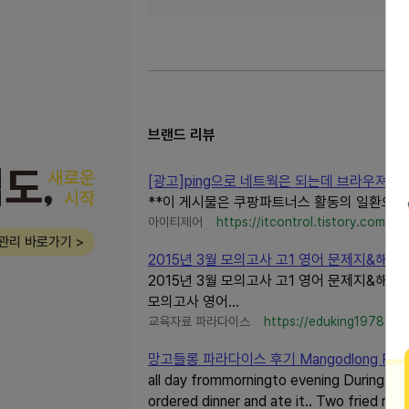
브랜드 리뷰
[광고]ping으로 네트웍은 되는데 브라우져가 인
**이 게시물은 쿠팡파트너스 활동의 일환으로,
아이티제어
https://itcontrol.tistory.com/
관리 바로가기 >
2015년 3월 모의고사 고1 영어 문제지&해설
2015년 3월 모의고사 고1 영어 문제지&해설지&
모의고사 영어...
교육자료 파라다이스
https://eduking1978.tis
망고들롱 파라다이스 후기 Mangodlong Paradi
all day frommorningto evening During th
ordered dinner and ate it.. Two fried rice