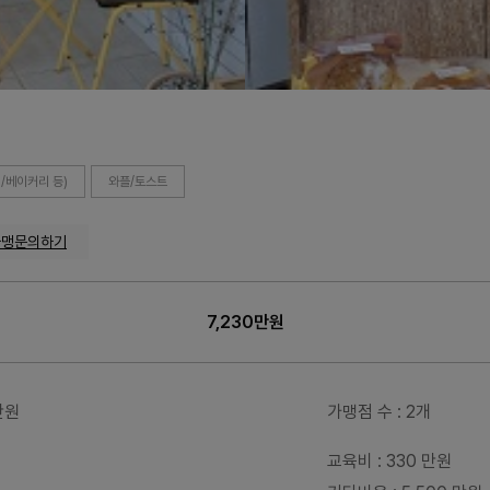
/베이커리 등)
와플/토스트
가맹문의하기
7,230만원
0만원
가맹점 수
: 2개
교육비
: 330 만원