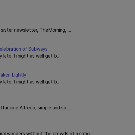
 sister newsletter, TheMorning, …
elebration of Subways
y late, I might as well get b…
Taken Lightly’
y late, I might as well get b…
ttuccine Alfredo, simple and so …
onders without the crowds of a natio…