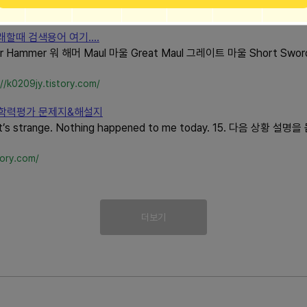
tory.com/
할때 검색용어 여기....
r Hammer 워 해머 Maul 마울 Great Maul 그레이트 마울 Short Swo
://k0209jy.tistory.com/
연합학력평가 문제지&해설지
 That’s strange. Nothing happened to me today. 15. 다음 상
tory.com/
더보기