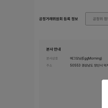
공정거래위원회 등록 정보
공정위 정
본사 안내
본사상호
에그모닝(EggMorning)
주소
50553 경상남도 양산시 덕계1