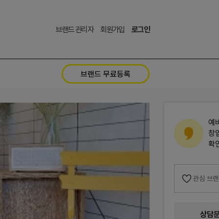
브랜드 관리자
회원가입
로그인
브랜드 무료등록
예
창
확
관심 브
상담