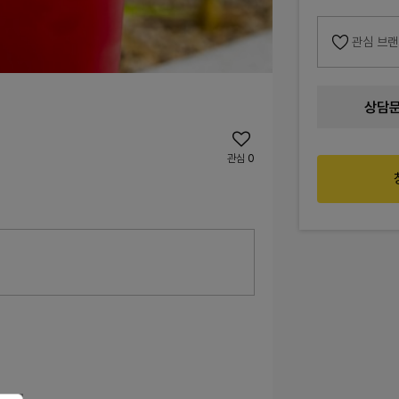
관심 브
상담
관심
0