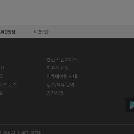
보취급방침
이용약관
클린 프랜차이즈
미션
회원사 신청
료
인큐베이팅 안내
이즈 뉴스
광고/제휴 문의
길
공지사항
-18574 l 대표. 이진창