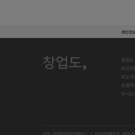
개인정
창업도
비전/
보도자
프랜차
오시는
상호. (주)케이에프앤홀딩스 l 사업자등록번호. 409-81