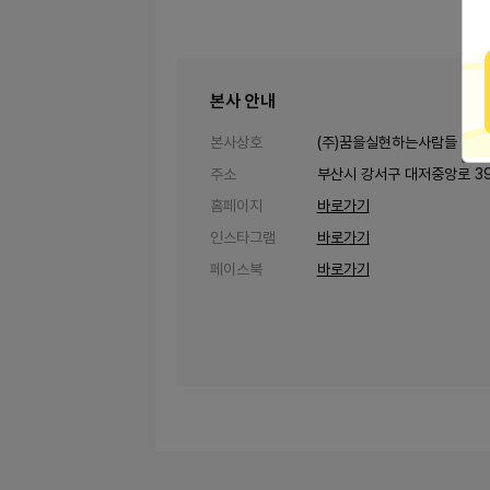
본사 안내
본사상호
(주)꿈을실현하는사람들
주소
부산시 강서구 대저중앙로 39
홈페이지
바로가기
인스타그램
바로가기
페이스북
바로가기