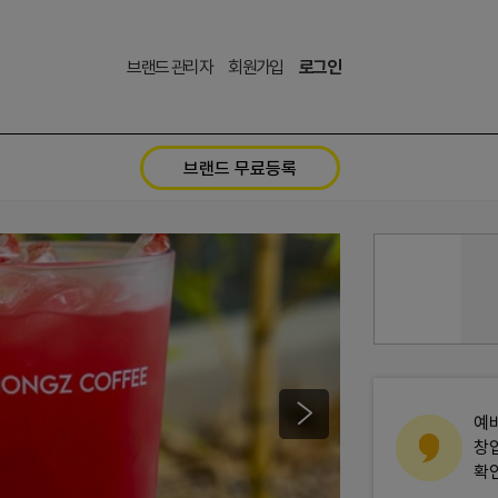
브랜드 관리자
회원가입
로그인
브랜드 무료등록
예
창
확