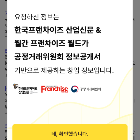
고급 돈까스 추천카츠오모이인천 구월점 안심 카츠와 카레 후기
구월동 직장인이 찐 추천드리는카츠오모이인천구월점 카레와... 방문하는카츠
오모이는 전국 16개 지점이 운영하고 있으니 가까운... 매일 11:00 - 14:30
매주 월요일 휴무 재료 소진 시 조기 마감카츠오모이...
This river
https://blog.naver.com/mhjske
안산 맛집? 돈까스는 여기만 벌써 세 번째입니다. 상록구 본오동 카....
안산 돈가스 맛집카츠오모이본오점 안녕하세요이! 마케팅... 맛집카츠오모이
본오점으로! 결정 쾅쾅이요 영업시간 10:30 ~ 15:00 매주... 본오동에카츠오
모이돈가스는 다른 일반적인 음식들 보다 기준이...
JS COMPANY
https://blog.naver.com/hskgw1
[부천/카츠오모이]상동역 돈카츠 맛집 내돈내산
오랜만에 맛있는 돈카츠를 먹고 싶어서 찾아온카츠오모이!돈카츠를 좋아하는
데카츠오모이안가봤으면 손해보신거예요 (진짜임)카츠오모이부천상동점 경기
부천시 원미구 소향로 55-15 ️화 - 일 10:30 - 22:00...
시내일상
https://blog.naver.com/tlso010
위례 맛집 돈까스카츠오모이웨이팅 솔직후기
위례 맛집 돈까스 웨이팅 솔직후기카츠오모이✅ 방문하기 전... 하루 영업시간
도 짧은데 항상 많은 사람들이 찾아오는카츠오모이...항상 웨이팅이 있는 위례