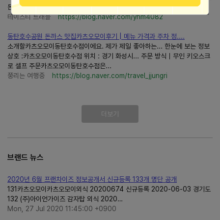
돈까스 맛집카츠오모이는 위례에서는 이미...
테이스티 트래블
https://blog.naver.com/yhm4082
동탄호수공원 돈까스 맛집카츠오모이후기 | 메뉴 가격과 주차 정....
소개할카츠오모이동탄호수점이에요. 제가 제일 좋아하는... 한눈에 보는 정보
상호 :카츠오모이동탄호수점 위치 : 경기 화성시... 주문 방식｜무인 키오스크
로 셀프 주문카츠오모이동탄호수점은...
쭝리는 여행중
https://blog.naver.com/travel_jjungri
더보기
브랜드 뉴스
2020년 6월 프랜차이즈 정보공개서 신규등록 133개 명단 공개
131카츠오모이카츠오모이외식 20200674 신규등록 2020-06-03 경기도
132 (주)아이언가이즈 감자탑 외식 2020…
Mon, 27 Jul 2020 11:45:00 +0900