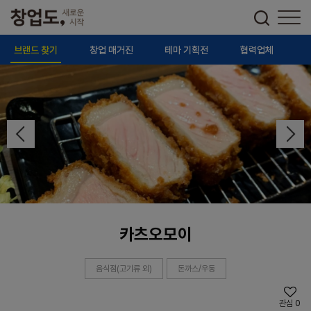
브랜드 찾기
창업 매거진
테마 기획전
협력업체
카츠오모이
음식점(고기류 외)
돈까스/우동
관심
0