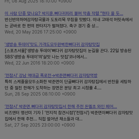
Fri, 08 Aug 2025 18:10:00 +0900
이 사람 단종 맞나요? 박지훈,뼈다귀피리 불며 막춤 작렬 “현타 올 듯...
반신반의하며감자탕국물과 도토리묵 무침을 맛봤다. 이내 고태석 머릿속에서
는 곧바로 한 편의 판타지가 펼쳐졌다. 축구 경기 중 상…
Wed, 20 May 2026 17:25:00 +0900
'생방송 투데이'맛도 가격도모두완벽한뼈다귀 감자탕맛집
[스포츠서울]'생방송 투데이'뼈다귀 감자탕맛집이 눈길을 끈다. 22일 방송된
SBS'생방송 투데이'의'살맛 나는 맛집'코너에서…
Wed, 22 Jun 2016 18:20:00 +0900
‘전참시’ 강남 역대급 폭로전→박준면뼈다귀 감자탕먹방
특히 스케줄을모두소화한 박준면이 단골뼈다귀 감자탕집에서 반찬을 세팅하
던 중 절친 한해가 도착하는 장면은 분당 최고 시청률 4.…
Sun, 28 Sep 2025 08:10:00 +0900
‘전참시’ 박준면,뼈다귀 감자탕맛집서 한해 추천 돈멜초 와인 페어...
비즈엔터 맹선미 기자 | ‘전지적 참견시점’(‘전참시’) 박준면이뼈다귀 감자탕맛
집에서 한해 추천... 직접 썰어낸 채소들과 대…
Sat, 27 Sep 2025 23:00:00 +0900