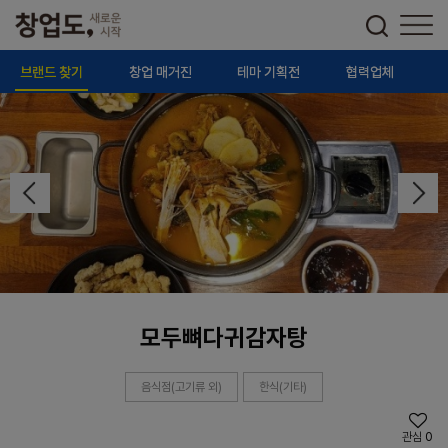
브랜드 찾기
창업 매거진
테마 기획전
협력업체
모두뼈다귀감자탕
음식점(고기류 외)
한식(기타)
관심
0