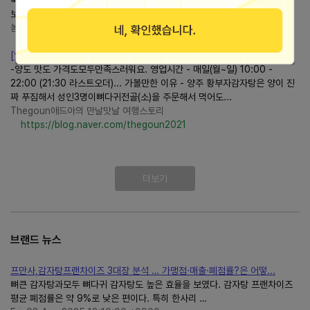
뚝배기에는 깻잎과 들깨가루가 듬뿍 올라가 있었고 그 아래로는 국물이 보글
보글 끓고 있었습니다 뚝배기 가장자리까지 넘쳐흐른...
봄날의 일상
https://blog.naver.com/venus865
[양주] 한식 맛집 황부자감자탕,뼈다귀해장국,뼈다귀전골
-양도 맛도 가격도모두만족스러워요. 영업시간 - 매일(월~일) 10:00 -
22:00 (21:30 라스트오더)... 가볼만한 이유 - 양주 황부자감자탕은 양이 진
짜 푸짐해서 성인3명이뼈다귀전골(소)을 주문해서 먹어도...
Thegoun애드아의 만날맛날 여행스토리
https://blog.naver.com/thegoun2021
더보기
브랜드 뉴스
프만사,감자탕프랜차이즈 3대장 분석 … 가맹점·매출·폐점률?은 어떻...
뼈큰 감자탕과모두 뼈다귀 감자탕도 높은 효율을 보였다. 감자탕 프랜차이즈
평균 폐점률은 약 9%로 낮은 편이다. 특히 한사리 …