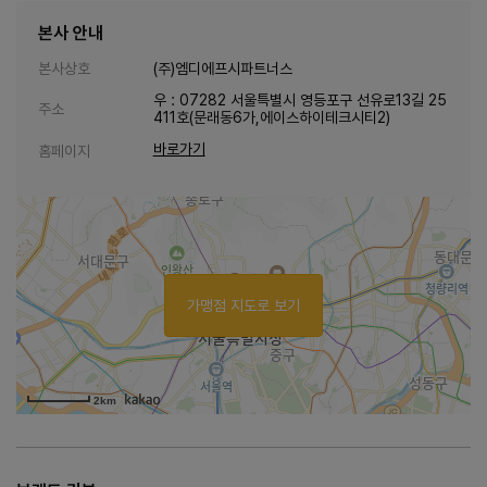
본사 안내
본사상호
(주)엠디에프시파트너스
우 : 07282 서울특별시 영등포구 선유로13길 25
주소
411호(문래동6가,에이스하이테크시티2)
바로가기
홈페이지
가맹점 지도로 보기
2km