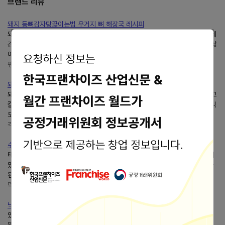
브랜드 리뷰
돼지 등뼈감자탕끓이는법 우거지 뼈 해장국 레시피
돼지 등뼈감자탕끓이는법 요렇게 부드럽고 촉촉하게 삶아진 돼지 등뼈에 이제
감자와 우거지를 넣어 다시 삶아볼게요. 이때감자는 주먹만 한 것 5개 정도 삶
아서 넣어주면 됩니다. 우거지 양념한 것모두...
팬이맘의cook
https://blog.naver.com/jh2y3
돼지 등뼈 시래기감자탕끓이는법뼈다귀해장국 레시피 복날음식
돼지 등뼈감자탕끓이는법 시래기감자탕뼈다귀해장국 레시피 복날음식 진하고
칼칼한 국물에... 고추까지모두넣어줍니다 7.감자탕완성하기감자가 충분히 익
도록 넘치지 않게 뚜껑을 비스듬히 덮고 10분...
각설탕식구들
https://blog.naver.com/sunwly
수원 24시 식당 인계동 태능감자탕뼈해장국으로 해장하기
태능감자탕은 기본 메뉴 외에 뼈찜과 뼈구이, 남녀노소, 어린이모두에게 인기
있는 왕돈가스도... 태능감자탕!국물에 들어간감자와 무, 특제 소스 등 차별화
된 서비스가 있어서 더욱 기억에 남았던 곳~ 수원...
덕공이랑 놀자
https://blog.naver.com/adgj6353
낙성대 정가네감자탕｜오랫동안 변함없이 찾게 되는 뼈해장국
있습니다감자탕집에서 필요한 것들은모두갖춰져 있었어요 뼈해장국 비주얼