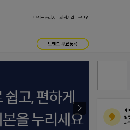
브랜드 관리자
회원가입
로그인
브랜드 무료등록
예
창
확