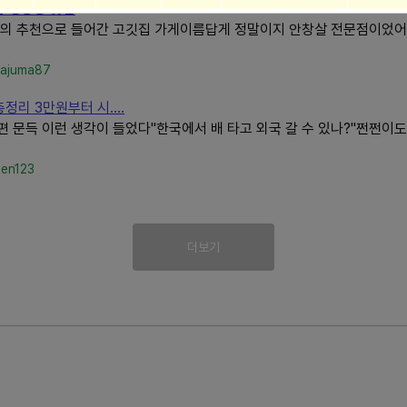
점 행궁동 맛집
민의 추천으로 들어간 고깃집 가게이름답게 정말이지 안창살 전문점이었어
m/ajuma87
정리 3만원부터 시....
 문득 이런 생각이 들었다"한국에서 배 타고 외국 갈 수 있나?"쩐쩐이
hen123
더보기