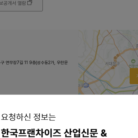
보공개서 열람
동구 연무장7길 11 9층(성수동2가, 우란문
2km