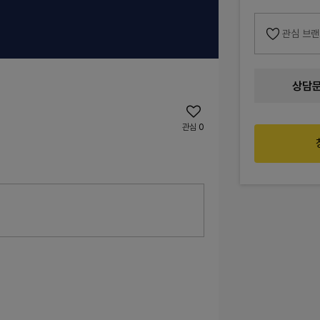
관심 브
상담
관심
0