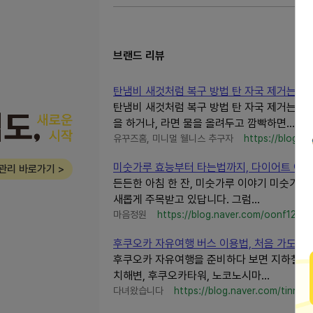
브랜드 리뷰
탄냄비 새것처럼 복구 방법 탄 자국 제거는 이
탄냄비 새것처럼 복구 방법 탄 자국 제거는 이렇
을 하거나, 라면 물을 올려두고 깜빡하면...
유꾸즈홈, 미니멀 웰니스 추구자
https://blog.n
미숫가루 효능부터 타는법까지, 다이어트 아침
관리 바로가기 >
든든한 아침 한 잔, 미숫가루 이야기 미숫가루
새롭게 주목받고 있답니다. 그럼...
마음정원
https://blog.naver.com/oonf126
후쿠오카 자유여행 버스 이용법, 처음 가도 쉽
후쿠오카 자유여행을 준비하다 보면 지하철만 
치해변, 후쿠오카타워, 노코노시마...
다녀왔습니다
https://blog.naver.com/tinni0