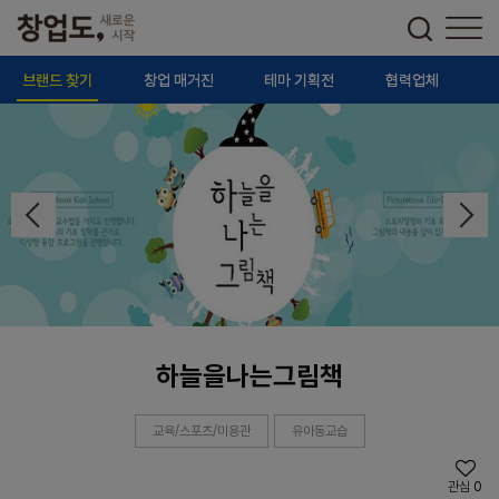
브랜드 찾기
창업 매거진
테마 기획전
협력업체
하늘을나는그림책
교육/스포츠/미용관
유아동교습
관심
0