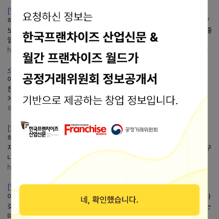
[알라딘서재][보림]하늘을 나는모자
하늘을 나는모자 ㅣ 세계의 걸작그림책지크 로트라우트 수잔네 베르너 지음 /
보림 / 2017년 8월 평점... ㅎㅎㅎ 그래도 이 모자를 쓰면하늘을날 수 있는 줄
알았다가 모자의하늘나는모험 이야기로...
https://blog.aladin.co.kr/
https://blog.aladin.co.kr/765022129
<내 친구의 모든 점 - 글, 그림 박혜성 / 광주그림책/광주독서학원/수....
이야기의그림책을 소개해드립니다 *^^* 친구를 좋아하는 마음은...그림책‘내
친구의 모든 점’은 친구를 바라보는 따뜻한 시선을 담은그림책입니다. 친구에
게는 내가 좋아하는 점도 있고, 나와 다른...
하늘을 나는 그림책 광주 수완
https://blog.naver.com/pecsuwan
[알라딘서재]<하늘을 나는아이들>-라이트 형제 이야기
하늘을 나는아이들 - 라이트형제 이야기 ㅣ 곧은나무그림책33앨런 드러먼드
지음, 고정아 옮김 / 곧은나무(삼성출판사) / 2006년 3월 품절 사람들은 누구
나하늘을자유롭게 날고 싶은 꿈을 가지고 있다고 생각해...
https://blog.aladin.co.kr/
https://blog.aladin.co.kr/710674126
[알라딘서재]우리 마녀 축제에 가자 - 빗자루 타고하늘을날 테야
아무튼 송송이는하늘을 나는빗자루가 없는 꼬마 마녀에요. 빗자루를 무척이나
갖고 싶어 하던 중, 마녀 축제에서 수수께끼를 풀면 소원을 하나씩 들어준다는
따끈따끈한 정보를 입수해요. 같이 갈 친구를...