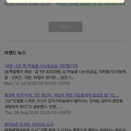
https://blog.aladin.co.kr/
https://blog.aladin.co.kr/706160194
더보기
브랜드 뉴스
「새로 나온 책」'하늘을 나는응급실, 닥터헬기'외
(초록달팽이 펴냄ㆍ값 1만 4000원) △'하늘을 나는응급실, 닥터헬기'(서동애
글ㆍ신외근 그림): 위험이 있다면... 담은그…
Mon, 13 Jul 2026 08:50:00 +0900
홍경화 작가"이제 그만 애쓰자, 적당히 착한 사람들에게 필요한 말" [인...
그는"단절을 느끼면 자신이 갑자기하늘에서 떨어지는 것처럼 심리적 혼란을
경험하게 된다"고 설명했다. 반면, …
Thu, 06 Aug 2026 13:29:00 +0900
살아남은 도시와 사라지는 도시
때문에'하늘위의 도시','구름 위의 도시'라는 별명으로 불리는 치비타는 멀리서