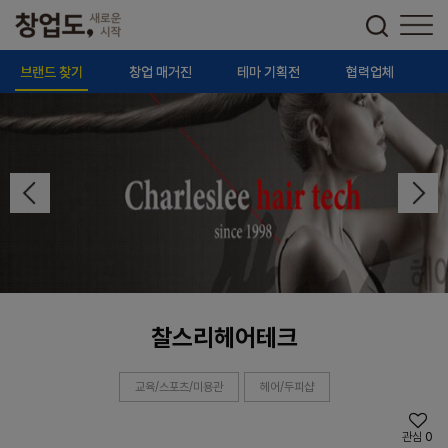
브랜드 찾기
창업 매거진
테마 기획전
협력업체
찰스리헤어테크
교육/스포츠/미용관
헤어/두피샵
관심
0