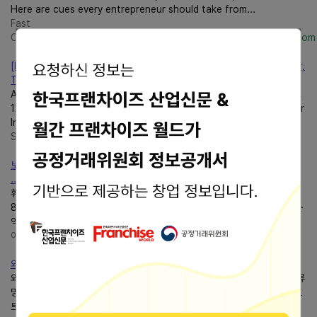
Here are cues every entrepreneur should take from...
Fast
Company
http://www.fastcompany.com/www.fastcompany.com
[Dream Interpretation] Interpretations of Dreams AboutMentor,
Teacher, Master, Etc.
AboutMentor, Teacher, Master, Etc.알 수 없는 사용자 2020. 8. 27.
12:08 Interpretations of Dreams AboutMentor, Teacher, Master
Interpretations of Dreams AboutMentor, Teacher...
Social Studies
https://hongikstory.tistory.com/
보디가드 ost로 잘 알려진 휘트니 휴스턴 생애 1963~2012 활동 2 사망2.1
....
휘트니 엘리자베스 휴스턴(영어: Whitney Elizabeth Houston, 1963년
8월 9일 ~ 2012년 2월 11일)은 미국의 가수, 배우, 패션 모델이다. 휘트니는
역사상 가장 많은 상을 수상한 여성 아티스트로 기네스 세계...
아미아미아미
https://donotmemory.tistory.com/
외국계 기업리스트 : 정보통신
외국계 기업리스트 : 정보통신 회사명 ( 한글 ) 회사명 ( 영문 ) 표준산업중분류
명 대표업종 국가 ( 택 1) ( 무 ) 무버 MOOOVR, INC. 정보통신 게임용 소프
트웨어 개발 및 공급업 케이만군도 ( 유 )...