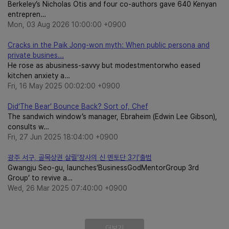
Berkeley’s Nicholas Otis and four co-authors gave 640 Kenyan
entrepren…
Mon, 03 Aug 2026 10:00:00 +0900
Cracks in the Paik Jong-won myth: When public persona and
private busines...
He rose as abusiness-savvy but modestmentorwho eased
kitchen anxiety a…
Fri, 16 May 2025 00:02:00 +0900
Did‘The Bear’ Bounce Back? Sort of, Chef
The sandwich window’s manager, Ebraheim (Edwin Lee Gibson),
consults w…
Fri, 27 Jun 2025 18:04:00 +0900
광주 서구, 골목상권 살릴‘장사의 신 멘토단 3기’출범
Gwangju Seo-gu, launches‘BusinessGodMentorGroup 3rd
Group’ to revive a…
Wed, 26 Mar 2025 07:40:00 +0900
더보기