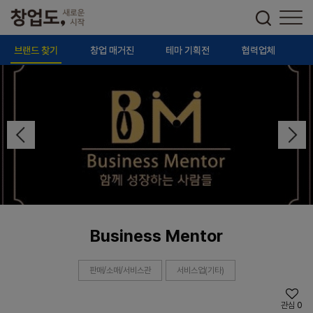
브랜드 찾기
창업 매거진
테마 기획전
협력업체
Business Mentor
판매/소매/서비스관
서비스업(기타)
관심
0