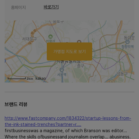
바로가기
홈페이지
가맹점 지도로 보기
2km
브랜드 리뷰
http://www.fastcompany.com/1834322/startup-lessons-from-
the-ink-stained-trenches?partner=r....
firstbusinesswas a magazine, of which Branson was editor...
Where the skills ofbusinessand journalism overlap... abusiness.