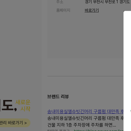
주소
경기 부천시 부천로 1 경기도 
홈페이지
바로가기
브랜드 리뷰
송내미용실엘슈빗긴머리 구름펌 대만족 후기
송내미용실엘슈빗긴머리 구름펌 대만족 후기 스
관리 바로가기 >
건물 지하 1층 주차장에 주차를 하면...