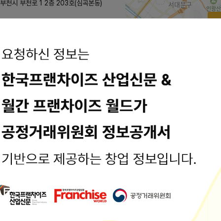
부천시 부천로 1 2층 203호(심곡본동)
2km
타트엘슈빗송내남부역점 주소 : 경기 부천시 소사구... 가능엘슈빗송내