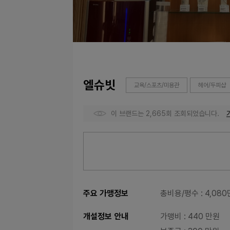
엘슈빗
교육/스포츠/미용관
헤어/두피샵
이 브랜드는 2,665회 조회되었습니다.
주요 가맹정보
총비용/평수
: 4,08
개설정보 안내
가맹비
: 440 만원