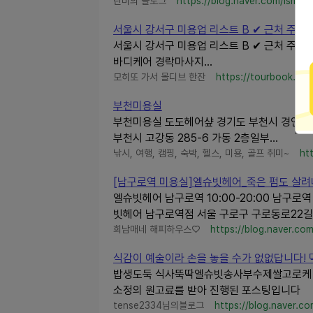
탄미의 블로그
https://blog.naver.com/lsm9
서울시 강서구 미용업 리스트 B ✔ 근처 주변 미
서울시 강서구 미용업 리스트 B ✔ 근처 주변
바디케어 경락마사지...
모히또 가서 몰디브 한잔
https://tourbook.tis
부천미용실
부천미용실 도도헤어샾 경기도 부천시 경인로20
부천시 고강동 285-6 가동 2층일부...
낚시, 여행, 캠핑, 숙박, 헬스, 미용, 골프 취미~
ht
[남구로역 미용실]엘슈빗헤어_죽은 펌도 살려
엘슈빗헤어 남구로역 10:00-20:00 남구
빗헤어 남구로역점 서울 구로구 구로동로22길 9
희남매네 해피하우스♡
https://blog.naver.co
식감이 예술이라 손을 놓을 수가 없없답니다! 먹
밥생도둑 식사뚝딱엘슈빗송사부수제쌀고로케 생
소정의 원고료를 받아 진행된 포스팅입니다
tense2334님의블로그
https://blog.naver.c