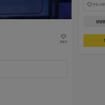
관심 브
상담
관심
0