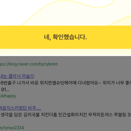
40809
용실 예약 전화번호 ....
 미용실 예약 전화번호 위치 ✔ 피부관리 에스테틱 스킨케어 헤어 염색 속
tory.com/
6번길 93, 1층 일부호 (심곡본동) 내가머리하는곳 경기도 부천시 고강동
tps://blog.naver.com/hjstylemm
내는 클리닉 마술♡
로역 6번출구 나가서 바로 위치한엘슈빗헤어에 다녀왔어요~ 위치가 너무 좋아
1...
m/klhappy
음직스러웠던 비주....
각을 담은 김치국물 치킨더홈 민간설화의치킨 무적의돈까스 쭈블링 3층
om/tense2334