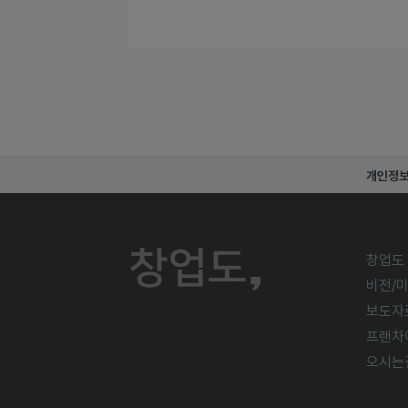
개인정
창업도
비전/
보도자
프랜차
오시는