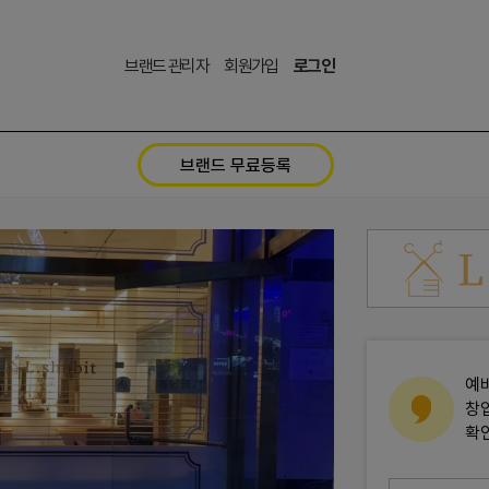
브랜드 관리자
회원가입
로그인
브랜드 무료등록
예
창
확