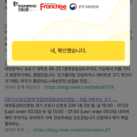
점에 다녀왔어요. 일산 식사동 맛집 추천마장동김씨일산식사점 모임장소를 찾
는다면 고기집부터 생각나는데요. 위시티일산자이...
나랑노랑의 홈 Cook
https://blog.naver.com/cane1
안성 맛집마장동김씨석정동 구워주는 고기집 한우육회도 맛있어
마장동김씨라는 고깃집이다. 수원에서 볼일을 보고 우연히 가게 된 집인데, 인
생 돼지고기였다고 말할 정도로 맛있게 먹었다. 우리 동네에도 있어 언젠가 가
봐야지 했는데, 최근 우리가 좋아하는 한우육회가...
여행자를 인도하는 북극성처럼!
https://blog.naver.com/bpkarijju
유성온천 삼겹살 맛집 유성온천 구워주는 고기집마장동 김씨봉명....
대전광역시 유성구 대학로 48-23 1층마장동김씨주차도 가능해서 차를 가지
고 방문하기에도 괜찮았습니다. 친구들이랑 모임하거나 데이트로 고기 먹으러
가기에도 위치가 좋았어요.<유성온천 삼겹살 맛집...
아이와 함께 세상보기
https://blog.naver.com/tpdud0704
[경기/군포/산본역 맛집]마장동김씨산본점 :: 직접 구워주는 고기 ....
마장동김씨산본점 경기 군포시 산본로 339 1층 3호 월-금 16:00 - 01:00
(Last order 00:00) 토-일 13:00 - 01:00 (Last order 00:00) 네이버
예약 주차가능 유아의자 구비 안녕하세요 또또욘입니다 산본에서 제가 제일
좋아하는...
욘이의 하루 ◡̈
https://blog.naver.com/choisoyeon_97