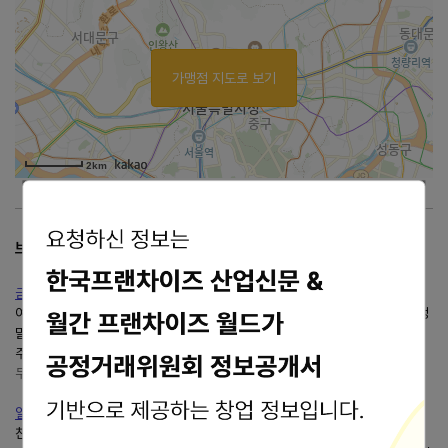
가맹점 지도로 보기
2km
브랜드 리뷰
금호지구 먹자골목"마장동 김씨"금호지구 육회맛집 추천
여기에서 다른 고깃집과 다른 점은"김"이 있네요. 김도 불판에 구워 먹으면 정
말 맛있는거 아셨을까요?... 금호지구 육회 맛집마장동김씨에서"육회"두달공
주네가 추천합니다. 초등학생인 두달공주도 육회를...
두달공주 지구별 구경 이야기
https://blog.naver.com/chc3536
일산 식사동 맛집마장동김씨식사맛집 고기집 추천
친구들과 일산 식사동에 맛있는 고기집을 찾다가 방문한마장동김씨일산식사