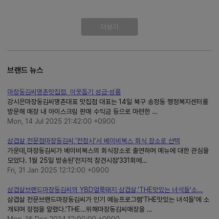
더보기
브랜드 뉴스
마장동김씨명촌맛집점, 이웃돕기 성금·성품
강시은마장동김씨명촌대표 맛집점 대표는 14일 북구 송정동 행정복지센터를
방문해 매장 내 아이스크림 판매 수익금 등으로 마련한 …
Mon, 14 Jul 2025 21:42:00 +0900
삼겹살 전문점마장동김씨,'전참시'서 베이비복스 회식 장소로 선택
가운데,마장동김씨가 베이비복스의 회식장소로 출연하며 메뉴에 대한 관심을
모았다. 1월 25일 방송된'전지적 참견시점'331회에…
Fri, 31 Jan 2025 12:12:00 +0900
삼겹살브랜드마장동김씨의 YBD얼룩돼지 삼겹살,'THE맛있는 녀석들'소...
삼겹살 전문브랜드마장동김씨가 인기 예능프로그램'THE맛있는 녀석들'에 소
개되며 장점을 알렸다.'THE...위해마장동김씨매장을 …