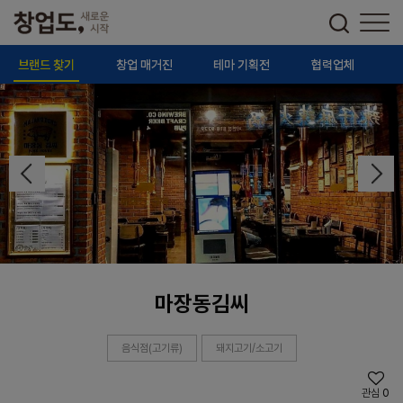
브랜드 찾기
창업 매거진
테마 기획전
협력업체
마장동김씨
음식점(고기류)
돼지고기/소고기
관심
0