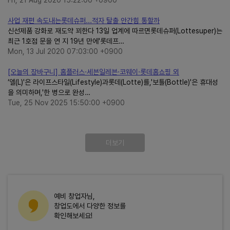
Fri, 21 Aug 2020 15:22:00 +0900
사업 재편 속도내는롯데슈퍼...적자 탈출 안간힘 통할까
신선제품 강화로 재도약 꾀한다 13일 업계에 따르면롯데슈퍼(Lottesuper)는
최근 1호점 문을 연 지 19년 만에'롯데프…
Mon, 13 Jul 2020 07:03:00 +0900
[오늘의 장바구니] 홈플러스·세븐일레븐·코웨이·롯데홈쇼핑 외
‘엘(L)'은 라이프스타일(Lifestyle)과롯데(Lotte)를,'보틀(Bottle)'은 휴대성
을 의미하며,'한 병으로 완성…
Tue, 25 Nov 2025 15:50:00 +0900
더보기
예비 창업자님,
창업도에서 다양한 정보를
확인해보세요!