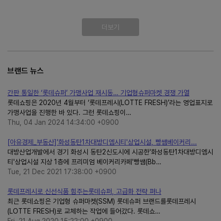
더보기
브랜드 뉴스
간판 통일한 ‘롯데슈퍼’ 가맹사업 재시동… 기업형슈퍼마켓 경쟁 가열
롯데쇼핑은 2020년 4월부터 ‘롯데프레시(LOTTE FRESH)’라는 영업표지로
가맹사업을 진행한 바 있다. 그런 롯데쇼핑이…
Thu, 04 Jan 2024 14:34:00 +0900
[아유경제_부동산]'화성동탄1차대방디엠시티'상업시설, 빵쌤베이커리...
대방산업개발에서 경기 화성시 동탄2신도시에 시공한'화성동탄1차대방디엠시
티'상업시설 지상 1층에 프리미엄 베이커리카페'빵쌤(Bb…
Tue, 21 Dec 2021 17:38:00 +0900
롯데프레시로 신선식품 힘주는롯데슈퍼, 고급화 전략 펴나
최근 롯데쇼핑은 기업형 슈퍼마켓(SSM) 롯데슈퍼 브랜드를롯데프레시
(LOTTE FRESH)로 교체하는 작업에 들어갔다. 롯데쇼…