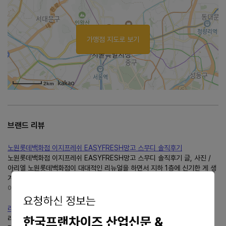
가맹점 지도로 보기
2km
브랜드 리뷰
노원롯데백화점 이지프레쉬 EASYFRESH망고 스무디 솔직후기
노원롯데백화점 이지프레쉬 EASYFRESH망고 스무디 솔직후기 글, 사진 /
아리엘 노원롯데백화점이 대대적인 리뉴얼을 하면서 지하 1층에 신기한 게 생
겨서 가봤다 그거슨 바로 EASYFRESH라는 곳인데 과일이나...
아리엘의 순간
https://blog.naver.com/b_ariel
라니온수기 고장으로 제품교환
라니온수기 고장으로 수리차 방문결과 내통누수로 세제품으로 교환 삼우