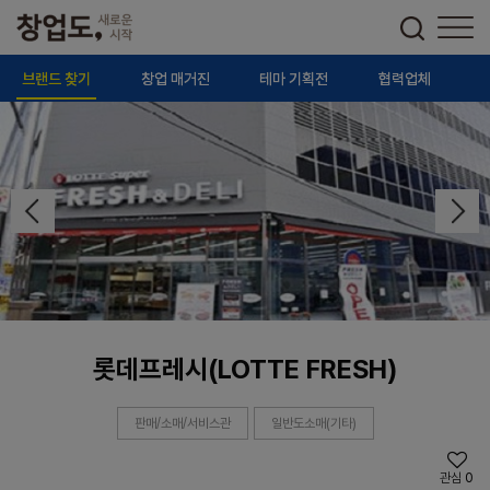
브랜드 찾기
창업 매거진
테마 기획전
협력업체
롯데프레시(LOTTE FRESH)
판매/소매/서비스관
일반도소매(기타)
관심
0