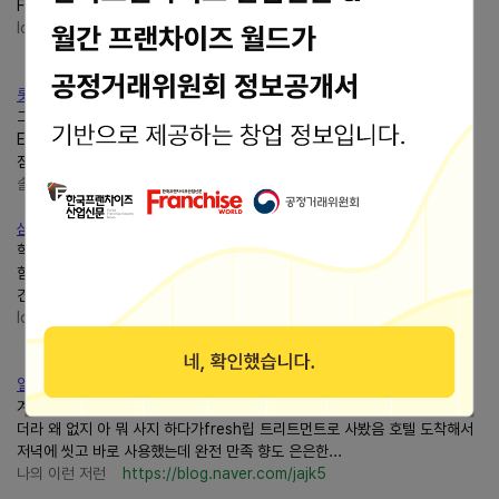
FRESH로 교체처리
lotte7833님의블로그 롯데전자 서비스
https://blog.naver.com/lotte7833
롯데백화점 본점 과일 컷팅 서비스 후기, 수박 손질까지 무료
그러던 중롯데백화점 본점에서 구매한 과일을 무료로 손질해주는
EASYFRESH서비스가 있다는 걸 알고... 변동) #롯데백화점 #롯데백화점본
점 #명동롯데백화점 #이지프레시#과일컷팅서비스 #수박컷팅서비스...
솔직리뷰로그
https://blog.naver.com/yoyopick117
삼우FRESH프레쉬 온수기교체 TT-30RT 린나이누수로
학교화장실 전기온수기교체 린나이제품 누수로 삼우 프레쉬로교체 감압변포
함 국내수입 전기종 판매.설치.서비스 학교.관공서.업소.원룸 무상출장 점검.
견적서비스 055-297-9993 010-****-****FRESH프...
lotte7833님의블로그 롯데전자 서비스
https://blog.naver.com/lotte7833
일본여행 온라인롯데면세점 쇼핑 조말론 필로우 미스트 메종마르....
겨울이니까 입술 촉촉하게 샤넬 보이드립밤 살려고 했으나롯데신라 둘 다 없
더라 왜 없지 아 뭐 사지 하다가fresh립 트리트먼트로 사봤음 호텔 도착해서
저녁에 씻고 바로 사용했는데 완전 만족 향도 은은한...
나의 이런 저런
https://blog.naver.com/jajk5