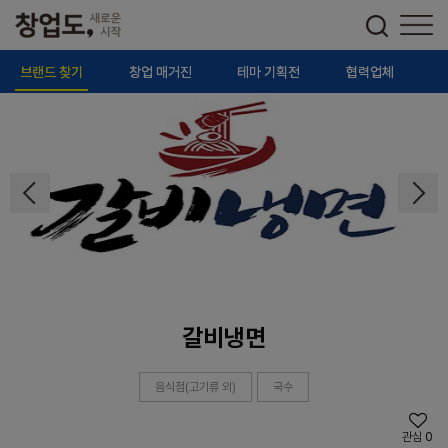
브랜드 찾기
창업 매거진
테마 기획전
협력업체
갈비냉면
음식점(고기류 외)
국수
관심
0