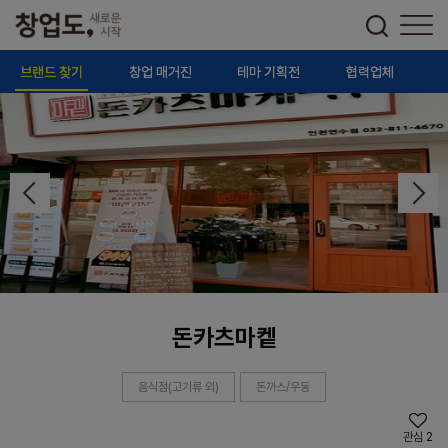
브랜드 찾기
창업 매거진
테마 기획전
협력업체
돈카츠마켙
음식점(고기류 외)
돈까스/우동
관심
2