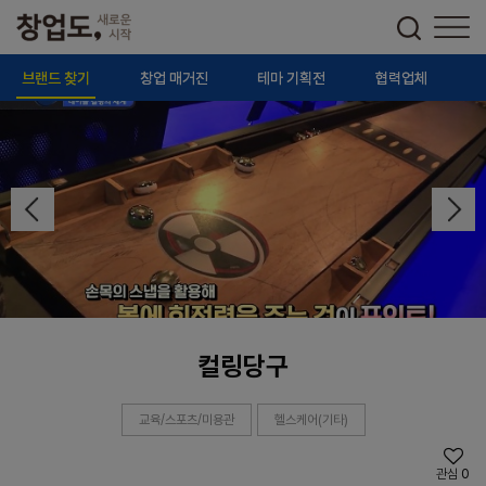
브랜드 찾기
창업 매거진
테마 기획전
협력업체
컬링당구
교육/스포츠/미용관
헬스케어(기타)
관심
0