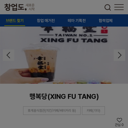
브랜드 찾기
창업 매거진
테마 기획전
협력업체
행복당(XING FU TANG)
휴게음식점관(치킨/카페/베이커리 등)
카페(기타)
관심
0