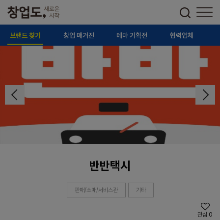
브랜드 찾기
창업 매거진
테마 기획전
협력업체
반반택시
판매/소매/서비스관
기타
관심
0