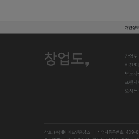
개인정
창업도
비전/
보도자
프랜차
오시는
상호. (주)케이에프앤홀딩스 l 사업자등록번호. 409-81