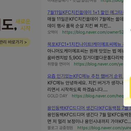
이태원갈매기 - 맛집/일상/여행
https://blog.na
7월11일KFC치킨올데이 1+1 할인 에그타르트
매월 11일은KFC치킨올데이 7월에는 올데이가
데이 행사 품목 순살 치킨 뼈 치킨...
오떡이
https://blog.naver.com/owner5252
관리 바로가기 >
목포KFC1+1치킨나이트!케이에프씨메뉴 추천
아니어도케이에프씨는 원래 맛있는 법 메뉴판 보니까
움바켄치밥 5,900 징거더블다운통다리박스 12.
취향을 연이어
https://blog.naver.com/yeone
요즘 인기있는KFC메뉴 추천 햄버거 순위 TOP
KFC메뉴 안녕하세요. 치킨 버거가 생각나는 
리면서 시작하도록 하겠습니다....
GOLD DAY
https://blog.naver.com/heqkfk
용인동백KFC드디어 생긴다!KFC동백점 7월
용인동백KFC드디어 생긴다 7월 말KFC동백
면 저 멀리 보정이나 용인시내까지 가야KFC...
블로그 공중정원
https://blog.naver.com/yuin