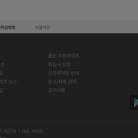
보취급방침
이용약관
클린 프랜차이즈
미션
회원사 신청
료
인큐베이팅 안내
이즈 뉴스
광고/제휴 문의
길
공지사항
-18574 l 대표. 이진창