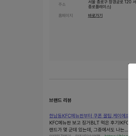
서울 종로구 창경궁로 120 
주소
종로플레이스)
홈페이지
바로가기
브랜드 리뷰
한남동KFC메뉴판부터 쿠폰 꿀팁,케이에프씨
KFC메뉴판 보고 징거BLT 먹은 후기!KFC
랜드가 몇 군데 있는데, 그중에서도 나는...