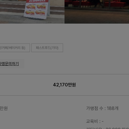
/카페/베이커리 등)
패스트푸드(기타)
가맹문의하기
42,170만원
70만원
가맹점 수
: 188개
교육비
: -