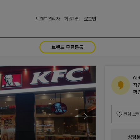
브랜드 관리자
회원가입
로그인
브랜드 무료등록
예
창
확
관심 브
상담