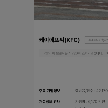
케이에프씨(KFC)
휴게음식점관(치킨
이 브랜드는 4,720회 조회되었습니다.
주요 가맹정보
총비용/평수
: 42,1
개설정보 안내
가맹비
: 6,170 만원