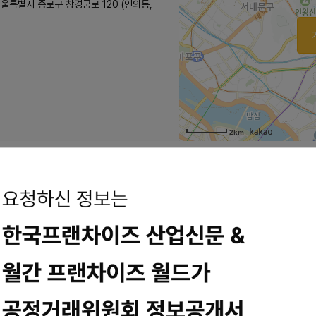
서울특별시 종로구 창경궁로 120 (인의동,
2km
치킨나이트 까지
메뉴판, 점심 성공! 이미지 출처 -KFC홈페이지 치킨하면, 켄터키후라이드