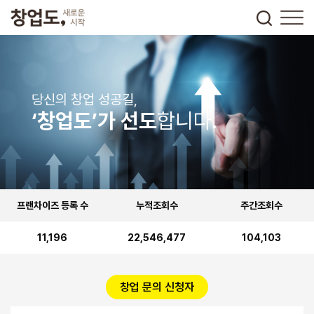
당신의 창업 성공길,
‘창업도’가 선도
합니다.
프랜차이즈 등록 수
누적조회수
주간조회수
11,196
22,546,477
104,103
창업 문의 신청자