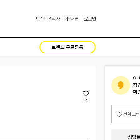
브랜드 관리자
회원가입
로그인
브랜드 무료등록
예
창
확
관심
관심 브
상담