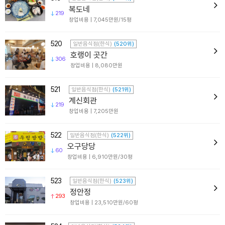
복도네
219
창업비용 | 7,045만원/15평
520
일반음식점(한식)
(520위)
호랭이 곳간
306
창업비용 | 8,080만원
521
일반음식점(한식)
(521위)
계신회관
219
창업비용 | 7,205만원
522
일반음식점(한식)
(522위)
오구당당
60
창업비용 | 6,910만원/30평
523
일반음식점(한식)
(523위)
정안정
293
창업비용 | 23,510만원/60평