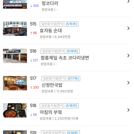
정코다리
305
창업비용 | -
515
일반음식점(한식)
(515위)
효자동 순대
95
창업비용 | 8,649만원
516
일반음식점(한식)
(516위)
함흥제일 속초 코다리냉면
221
창업비용 | -
517
일반음식점(한식)
(517위)
신정만국밥
230
창업비용 | 11,960만원
518
일반음식점(한식)
(518위)
아침의 부엌
58
창업비용 | 2,290만원/10평
519
일반음식점(한식)
(519위)