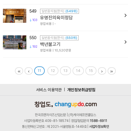
549
일반음식점(한식)
(549위)
유명진의육미정담
103
창업비용 | -
550
일반음식점(한식)
(550위)
백년불고기
192
창업비용 | 10,520만원
11
12
13
14
15
서비스 이용약관
개인정보취급방침
한국프랜차이즈산업신문 | (주)케이에프앤홀딩스
사업자등록번호 409-81-18574 | 창업/협업문의
1588-6911
통신판매신고번호 : 제 2021-서울영등포-1449호 |
사업자정보확인