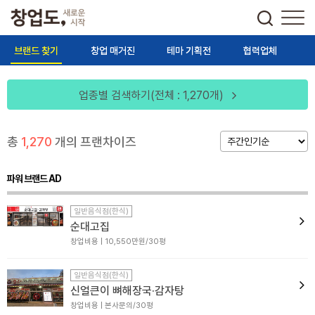
브랜드 찾기
창업 매거진
테마 기획전
협력업체
업종별 검색하기(전체 : 1,270개)
총
1,270
개의 프랜차이즈
파워 브랜드 AD
일반음식점(한식)
순대고집
창업비용 | 10,550만원/30평
일반음식점(한식)
신얼큰이 뼈해장국·감자탕
창업비용 | 본사문의/30평