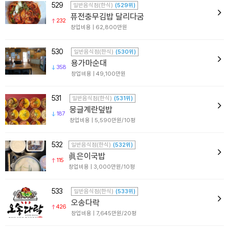
529
일반음식점(한식)
(529위)
퓨전충무김밥 달리다굼
232
창업비용 | 62,800만원
530
일반음식점(한식)
(530위)
용가마순대
358
창업비용 | 49,100만원
531
일반음식점(한식)
(531위)
몽글계란덮밥
187
창업비용 | 5,590만원/10평
532
일반음식점(한식)
(532위)
眞은이국밥
115
창업비용 | 3,000만원/10평
533
일반음식점(한식)
(533위)
오송다락
426
창업비용 | 7,645만원/20평