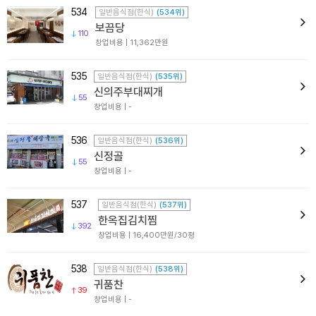
534
일반음식점(한식)
(534위)
보끔당
110
창업비용 | 11,362만원
535
일반음식점(한식)
(535위)
신의주부대찌개
55
창업비용 | -
536
일반음식점(한식)
(536위)
신정골
55
창업비용 | -
537
일반음식점(한식)
(537위)
한옥집김치찜
392
창업비용 | 16,400만원/30평
538
일반음식점(한식)
(538위)
귀품찬
39
창업비용 | -