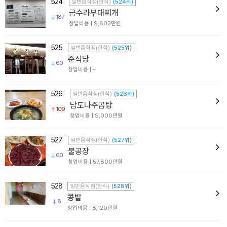
524
일반음식점(한식)
(524위)
금수라부대찌개
187
창업비용 | 9,803만원
525
일반음식점(한식)
(525위)
준식당
60
창업비용 | -
526
일반음식점(한식)
(526위)
남도나주곰탕
109
창업비용 | 9,000만원
527
일반음식점(한식)
(527위)
불공장
60
창업비용 | 57,800만원
528
일반음식점(한식)
(528위)
콩밭
8
창업비용 | 8,120만원