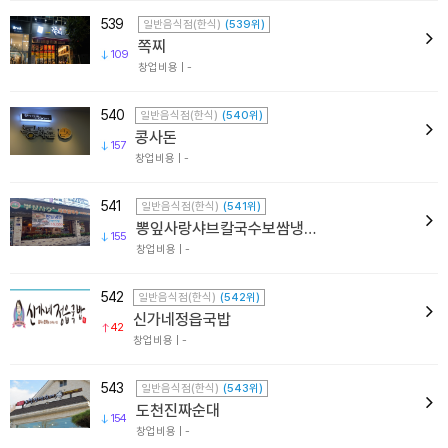
539
일반음식점(한식)
(539위)
쪽찌
109
창업비용 | -
540
일반음식점(한식)
(540위)
콩사돈
157
창업비용 | -
541
일반음식점(한식)
(541위)
뽕잎사랑샤브칼국수보쌈냉면
155
창업비용 | -
542
일반음식점(한식)
(542위)
신가네정읍국밥
42
창업비용 | -
543
일반음식점(한식)
(543위)
도천진짜순대
154
창업비용 | -