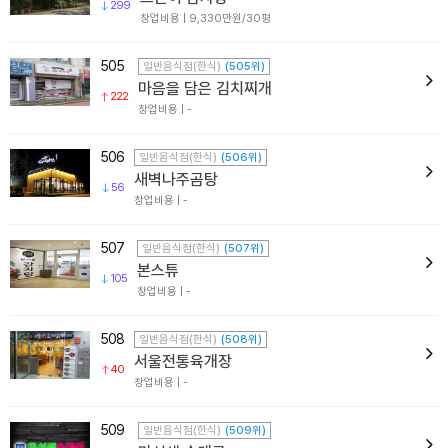
299
창업비용 | 9,330만원/30평
505
일반음식점(한식)
(505위)
마음을 담은 김치찌개
222
창업비용 | -
506
일반음식점(한식)
(506위)
새벽나주곰탕
56
창업비용 | -
507
일반음식점(한식)
(507위)
본스튜
105
창업비용 | -
508
일반음식점(한식)
(508위)
서울전통육개장
40
창업비용 | -
509
일반음식점(한식)
(509위)