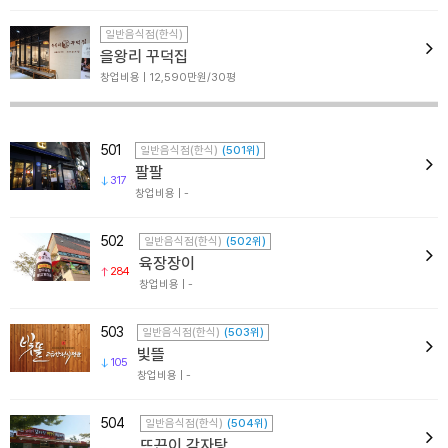
일반음식점(한식)
을왕리 꾸덕집
창업비용 | 12,590만원/30평
501
일반음식점(한식)
(501위)
팔팔
317
창업비용 | -
502
일반음식점(한식)
(502위)
육장장이
284
창업비용 | -
503
일반음식점(한식)
(503위)
빛뜰
105
창업비용 | -
504
일반음식점(한식)
(504위)
뜨끈이 감자탕