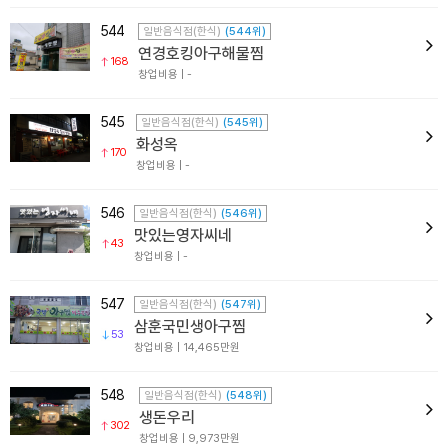
544
일반음식점(한식)
(544위)
연경호킹아구해물찜
168
창업비용 | -
545
일반음식점(한식)
(545위)
화성옥
170
창업비용 | -
546
일반음식점(한식)
(546위)
맛있는영자씨네
43
창업비용 | -
547
일반음식점(한식)
(547위)
삼훈국민생아구찜
53
창업비용 | 14,465만원
548
일반음식점(한식)
(548위)
생돈우리
302
창업비용 | 9,973만원