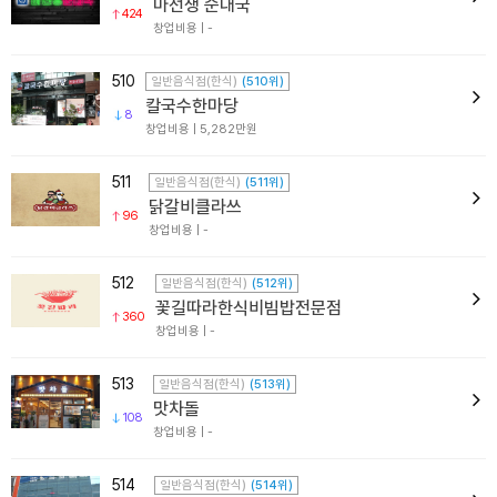
마선생 순대국
424
창업비용 | -
510
일반음식점(한식)
(510위)
칼국수한마당
8
창업비용 | 5,282만원
511
일반음식점(한식)
(511위)
닭갈비클라쓰
96
창업비용 | -
512
일반음식점(한식)
(512위)
꽃길따라한식비빔밥전문점
360
창업비용 | -
513
일반음식점(한식)
(513위)
맛차돌
108
창업비용 | -
514
일반음식점(한식)
(514위)