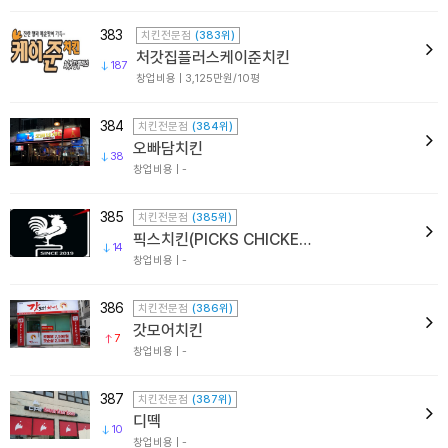
383
치킨전문점
(383위)
처갓집플러스케이준치킨
187
창업비용 | 3,125만원/10평
384
치킨전문점
(384위)
오빠담치킨
38
창업비용 | -
385
치킨전문점
(385위)
픽스치킨(PICKS CHICKEN)
14
창업비용 | -
386
치킨전문점
(386위)
갓모어치킨
7
창업비용 | -
387
치킨전문점
(387위)
디떽
10
창업비용 | -