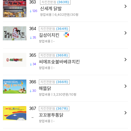
363
치킨전문점
(363위)
신세계 닭발
126
창업비용 | 6,402만원/30평
364
치킨전문점
(364위)
길성이치킨
35
창업비용 | -
365
치킨전문점
(365위)
씨에프숯불바베큐치킨
34
창업비용 | -
366
치킨전문점
(366위)
해뜰닭
30
창업비용 | 3,230만원/10평
367
치킨전문점
(367위)
꼬꼬봉투통닭
창업비용 | -