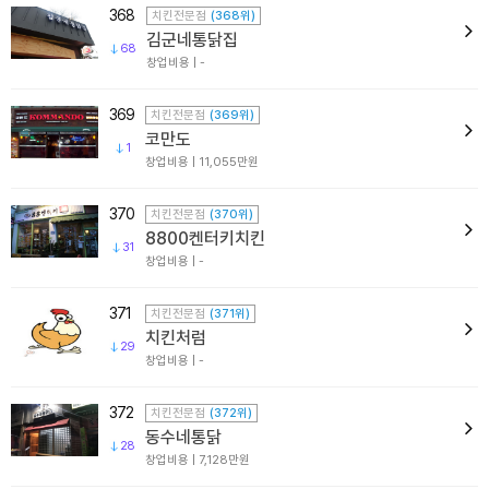
368
치킨전문점
(368위)
김군네통닭집
68
창업비용 | -
369
치킨전문점
(369위)
코만도
1
창업비용 | 11,055만원
370
치킨전문점
(370위)
8800켄터키치킨
31
창업비용 | -
371
치킨전문점
(371위)
치킨처럼
29
창업비용 | -
372
치킨전문점
(372위)
동수네통닭
28
창업비용 | 7,128만원