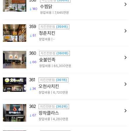
358
치킨전문점
(358위)
수찜닭
140
창업비용 | 7,645만원
359
치킨전문점
(359위)
청춘치킨
81
창업비용 | -
360
치킨전문점
(360위)
숯불민족
66
창업비용 | 85,300만원
361
치킨전문점
(361위)
오천사치킨
34
창업비용 | 6,720만원
362
치킨전문점
(362위)
장작클라스
67
창업비용 | 4,280만원