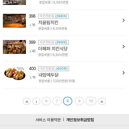
창업비용 | 5,580만원
398
치킨전문점
(398위)
치끌림치킨
18
창업비용 | 6,918만원
399
치킨전문점
(399위)
더페퍼 치킨식당
45
창업비용 | 6,920만원
400
치킨전문점
(400위)
내맘에두닭
19
창업비용 | 7,230만원/10평
6
7
8
9
10
서비스 이용약관
개인정보취급방침