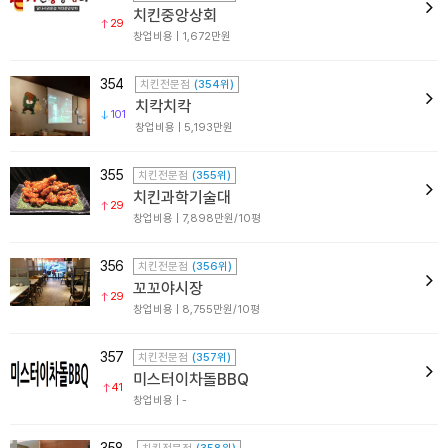
치킨중앙상회
29
창업비용 | 1,672만원
354
치킨전문점
(354위)
치칵치칵
101
창업비용 | 5,193만원
355
치킨전문점
(355위)
치킨과학기술대
29
창업비용 | 7,898만원/10평
356
치킨전문점
(356위)
꼬꼬야시장
29
창업비용 | 8,755만원/10평
357
치킨전문점
(357위)
미스터이차돌BBQ
41
창업비용 | -