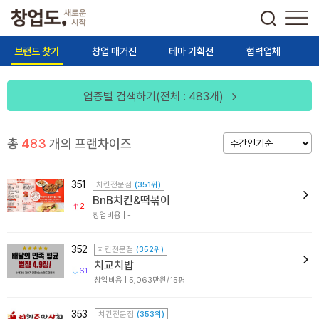
브랜드 찾기
창업 매거진
테마 기획전
협력업체
업종별 검색하기(전체 : 483개)
총
483
개의 프랜차이즈
351
치킨전문점
(351위)
BnB치킨&떡볶이
2
창업비용 | -
352
치킨전문점
(352위)
치교치밥
61
창업비용 | 5,063만원/15평
353
치킨전문점
(353위)