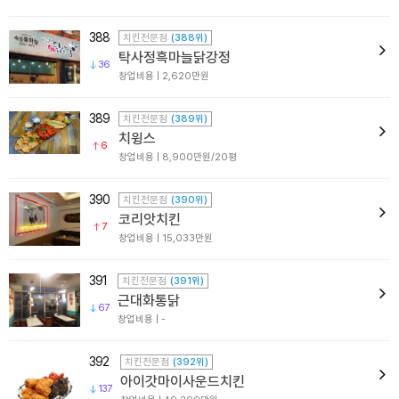
388
치킨전문점
(388위)
탁사정흑마늘닭강정
36
창업비용 | 2,620만원
389
치킨전문점
(389위)
치윙스
6
창업비용 | 8,900만원/20평
390
치킨전문점
(390위)
코리앗치킨
7
창업비용 | 15,033만원
391
치킨전문점
(391위)
근대화통닭
67
창업비용 | -
392
치킨전문점
(392위)
아이갓마이사운드치킨
137