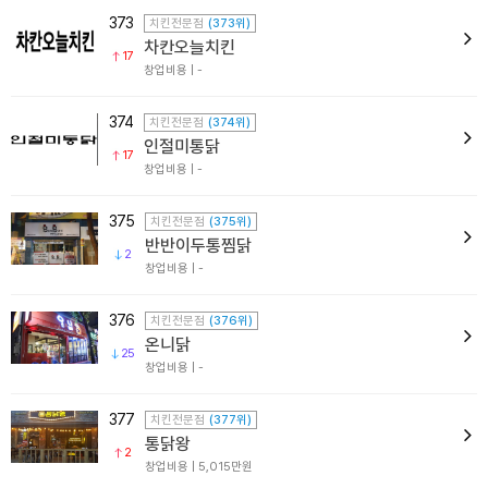
373
치킨전문점
(373위)
차칸오늘치킨
17
창업비용 | -
374
치킨전문점
(374위)
인절미통닭
17
창업비용 | -
375
치킨전문점
(375위)
반반이두통찜닭
2
창업비용 | -
376
치킨전문점
(376위)
온니닭
25
창업비용 | -
377
치킨전문점
(377위)
통닭왕
2
창업비용 | 5,015만원