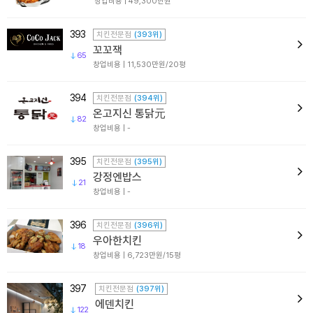
창업비용 | 49,300만원
393
치킨전문점
(393위)
꼬꼬잭
65
창업비용 | 11,530만원/20평
394
치킨전문점
(394위)
온고지신 통닭元
82
창업비용 | -
395
치킨전문점
(395위)
강정엔밥스
21
창업비용 | -
396
치킨전문점
(396위)
우아한치킨
18
창업비용 | 6,723만원/15평
397
치킨전문점
(397위)
에덴치킨
122