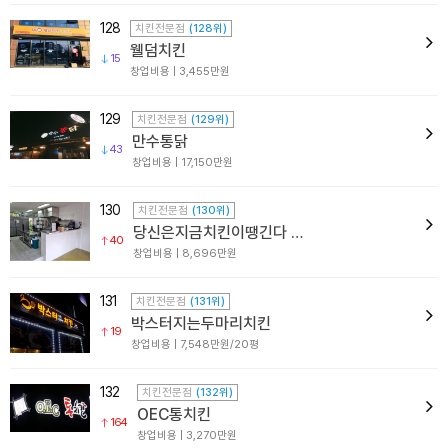
128
치킨전문점
(128위)
웰덤치킨
15
창업비용 | 3,455만원
129
치킨전문점
(129위)
만수통닭
43
창업비용 | 17,150만원
130
치킨전문점
(130위)
당신은지금치킨이땡긴다
40
창업비용 | 8,696만원
131
치킨전문점
(131위)
박스터지는두마리치킨
19
창업비용 | 7,548만원/20평
132
치킨전문점
(132위)
OEC통치킨
164
창업비용 | 3,270만원