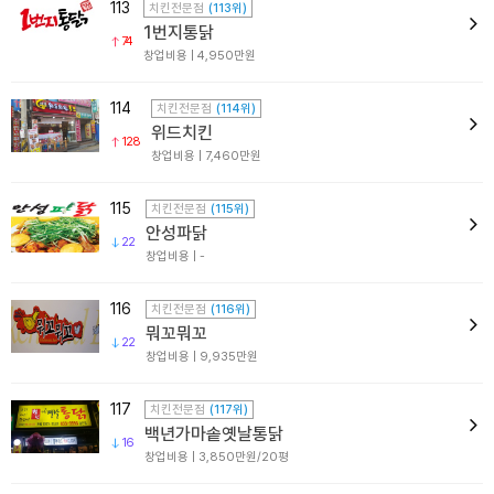
113
치킨전문점
(113위)
1번지통닭
74
창업비용 | 4,950만원
114
치킨전문점
(114위)
위드치킨
128
창업비용 | 7,460만원
115
치킨전문점
(115위)
안성파닭
22
창업비용 | -
116
치킨전문점
(116위)
뭐꼬뭐꼬
22
창업비용 | 9,935만원
117
치킨전문점
(117위)
백년가마솥옛날통닭
16
창업비용 | 3,850만원/20평