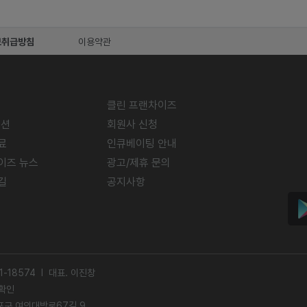
보취급방침
이용약관
클린 프랜차이즈
미션
회원사 신청
료
인큐베이팅 안내
이즈 뉴스
광고/제휴 문의
길
공지사항
-18574 l 대표. 이진창
확인
영등포구 여의대방로67길 9