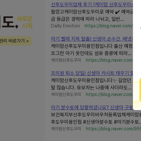
산후도우미업체 후기 |케이맘 산후도우미송파점
들었고케이맘산후도우미로 예약 ✔️ 예약금 및 환
금 등급은 경력에 따라 나뉘고, 일반...
Dailly Emotion
https://blog.naver.com/po
아기 빨래 지옥 탈출! 신생아 손수건, 배냇저고리
관리 바로가기 >
케이맘산후도우미용인점입니다 출산 예정일이 다
조그만 아기 옷인데도 섬유 종류에 따라...
케이맘산후도우미
https://blog.naver.com/95
조리원 퇴소 당일! 신생아 카시트 태우기 및 자동차
케이맘산후도우미용인점입니다✨ 길었던 조리원 
말 많습니다. 유모차는 나중에 사더라도...
케이맘산후도우미
https://blog.naver.com/95
아기 분수토에 당황하셨나요? 신생아 구토와 게움
보건복지부산후도우미바우처등록업체케이맘용인점
후도우미용인점 #신생아분수토 #아기분수토..
케이맘산후도우미
https://blog.naver.com/95