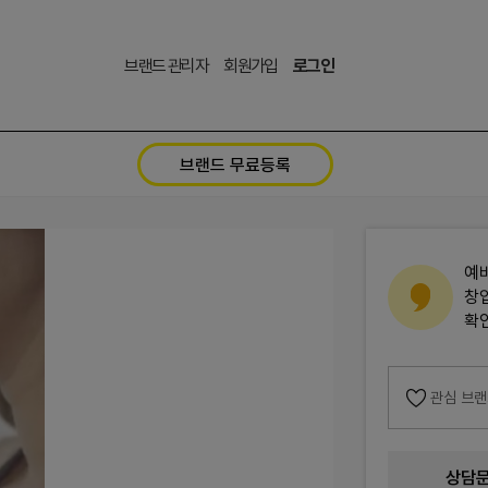
브랜드 관리자
회원가입
로그인
브랜드 무료등록
예
창
확
관심 브
상담