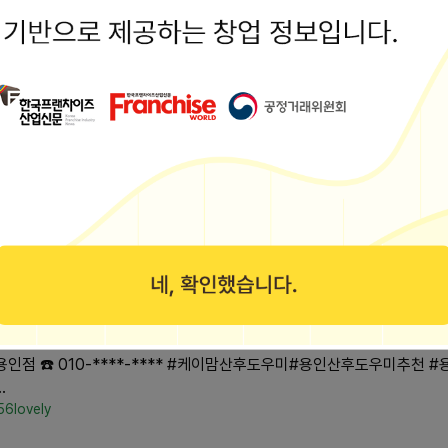
 2주 이용
불 정책 • 예약금 10만원 • 교체 횟수 정해진 것 없음 • 실제 시작일 기
i779
 첫 세탁&삶기 가....
가오면 예비맘들이 가장 공들여, 하지만 가장 손목 아파하며 준비하는, 
56lovely
 첫 이동 안전 수....
천국 생활을 마치고 드디어 사랑하는 아기와 함께... 하는 걱정에 사시
56lovely
 차이점&응급 상....
 ☎️ 010-****-**** #케이맘산후도우미#용인산후도우미추천
.
56lovely