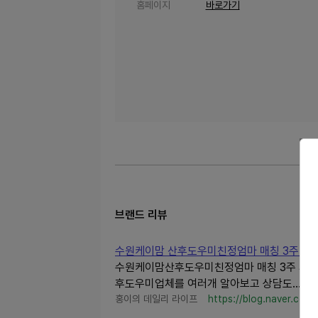
홈페이지
바로가기
브랜드 리뷰
수원케이맘 산후도우미친정엄마 매칭 3주 서
수원케이맘산후도우미친정엄마 매칭 3주 서비스
후도우미업체를 여러개 알아보고 상담도...
홍이의 데일리 라이프
https://blog.naver.com