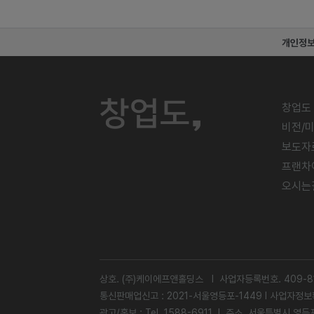
개인정
창업도
비전/
보도자
프랜차
오시는
상호. (주)케이에프앤홀딩스 l 사업자등록번호. 409-81
통신판매업신고 : 2021-서울영등포-1449 l
사업자정보
광고/홍보 : Tel. 1588-6911 l 주소. 서울특별시 