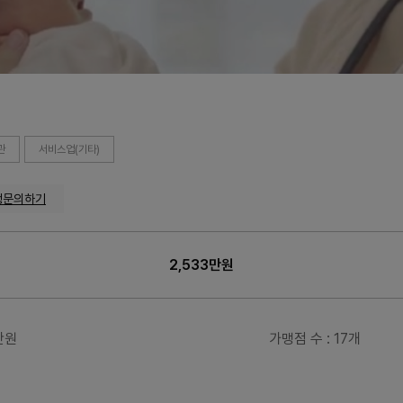
관
서비스업(기타)
맹문의하기
2,533만원
3만원
가맹점 수
: 17개