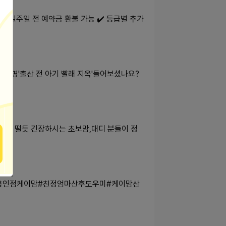
준 일주일 전 예약금 환불 가능 ✔️ 등급별 추가
일명'출산 전 아기 빨래 지옥'들어보셨나요?
나무 떨듯 긴장하시는 초보맘,대디 분들이 정
 #용인점케이맘#친정엄마산후도우미#케이맘산