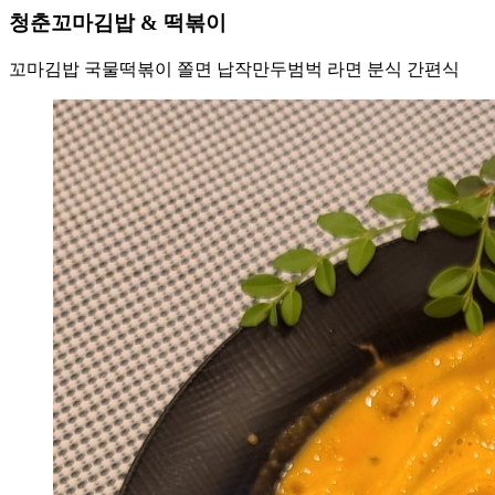
청춘꼬마김밥 & 떡볶이
꼬마김밥 국물떡볶이 쫄면 납작만두범벅 라면 분식 간편식