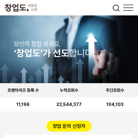
당신의 창업 성공길,
‘창업도’가 선도
합니다.
프랜차이즈 등록 수
누적조회수
주간조회수
11,196
22,544,377
104,103
창업 문의 신청자