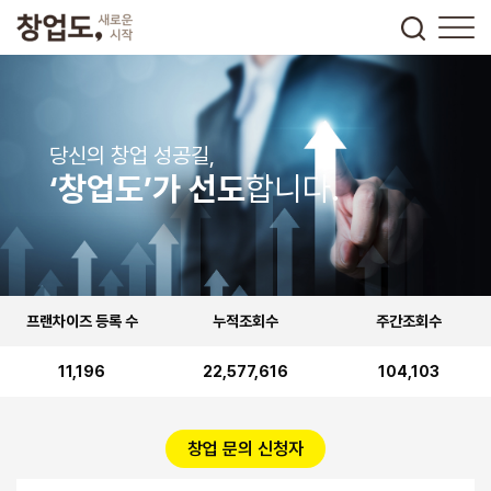
당신의 창업 성공길,
‘창업도’가 선도
합니다.
프랜차이즈 등록 수
누적조회수
주간조회수
11,196
22,577,616
104,103
창업 문의 신청자